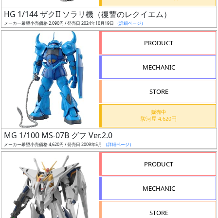
日
HG 1/144 ザクII ソラリ機（復讐のレクイエム）
発
メーカー希望小売価格 2,090円 / 発売日 2024年10月19日
（詳細ページ）
売
PRODUCT
Web
MECHANIC
プッ
シュ
通知
STORE
対象
販売中
駿河屋 4,620円
ギ
MG 1/100 MS-07B グフ Ver.2.0
ャ
メーカー希望小売価格 4,620円 / 発売日 2009年5月
（詳細ページ）
ラ
リ
PRODUCT
ー
あ
MECHANIC
り
STORE