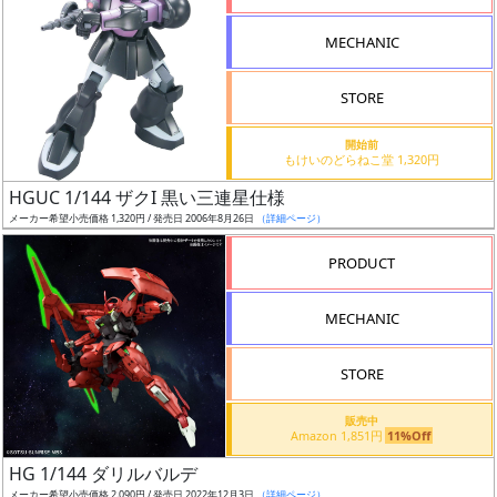
形
MECHANIC
色
STORE
シ
開始前
もけいのどらねこ堂 1,320円
リ
HGUC 1/144 ザクI 黒い三連星仕様
ー
メーカー希望小売価格 1,320円 / 発売日 2006年8月26日
（詳細ページ）
ズ・
タ
PRODUCT
イ
ト
MECHANIC
ル
STORE
販売中
状
Amazon 1,851円
11%Off
況
HG 1/144 ダリルバルデ
メーカー希望小売価格 2,090円 / 発売日 2022年12月3日
（詳細ページ）