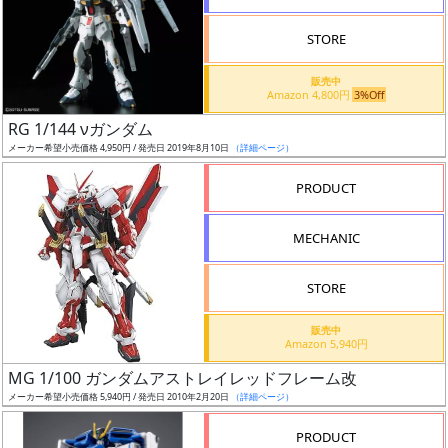
STORE
販売中
Amazon 4,800円
3%Off
割
RG 1/144 νガンダム
引
メーカー希望小売価格 4,950円 / 発売日 2019年8月10日
（詳細ページ）
PRODUCT
販
MECHANIC
路
STORE
店
販売中
Amazon 5,940円
舗
MG 1/100 ガンダムアストレイレッドフレーム改
メーカー希望小売価格 5,940円 / 発売日 2010年2月20日
（詳細ページ）
PRODUCT