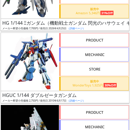
価
格
販売中
Amazon 5,346円
31%Off
改
定
HG 1/144 Ξガンダム（機動戦士ガンダム 閃光のハサウェイ
メーカー希望小売価格 7,700円 / 発売日 2026年4月25日
（詳細ページ）
予
定
PRODUCT
発
MECHANIC
売
時
STORE
期
販売中
WonderToys 1,925円
30%Off
HGUC 1/144 ダブルゼータガンダム
メーカー希望小売価格 2,750円 / 発売日 2010年6月17日
（詳細ページ）
再
PRODUCT
販
月
MECHANIC