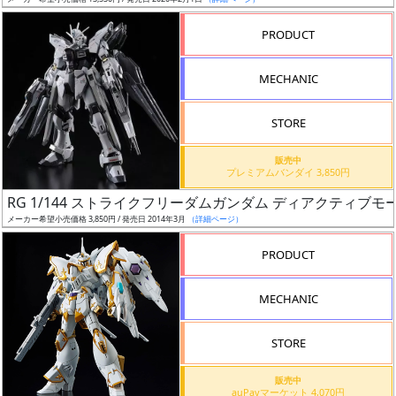
ア
PRODUCT
ー
ト
MECHANIC
イ
ラ
ス
STORE
ト
販売中
レ
プレミアムバンダイ 3,850円
ー
RG 1/144 ストライクフリーダムガンダム ディアクティブモ
タ
メーカー希望小売価格 3,850円 / 発売日 2014年3月
（詳細ページ）
ー
PRODUCT
MECHANIC
付
属
STORE
品
（β）
販売中
auPayマーケット 4,070円