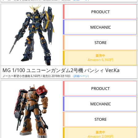
売
切
PRODUCT
含
む
MECHANIC
開
STORE
始
前
販売中
Amazon 6,160円
抽
MG 1/100 ユニコーンガンダム2号機 バンシィ Ver.Ka
選
メーカー希望小売価格 6,160円 / 発売日 2018年3月10日
（詳細ページ）
中
PRODUCT
在
MECHANIC
庫
復
STORE
活
販売中
近
Amazon 2,090円