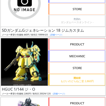
検
STORE
索
売切れ
ガンダムベースオンライン -
SDガンダムGジェネレーション 18 ジムカスタム
グ
メーカー希望小売価格 440円 / 発売日 1999年6月
（詳細ページ）
レ
ー
PRODUCT
ド
MECHANIC
ス
STORE
ケ
開始前
ー
もけいのどらねこ堂 2,860円
ル
HGUC 1/144 ジ・O
メーカー希望小売価格 2,860円 / 発売日 2002年12月
（詳細ページ）
PRODUCT
成