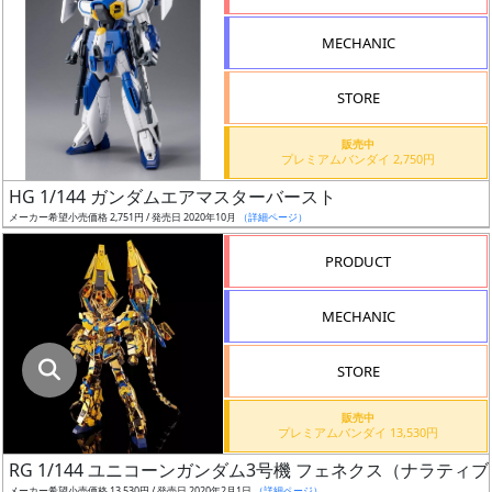
指
定
MECHANIC
し
た
STORE
店
舗
販売中
プレミアムバンダイ 2,750円
が
最
HG 1/144 ガンダムエアマスターバースト
安
メーカー希望小売価格 2,751円 / 発売日 2020年10月
（詳細ページ）
値
PRODUCT
の
み
MECHANIC
表
示
STORE
ボ
販売中
ッ
プレミアムバンダイ 13,530円
ク
RG 1/144 ユニコーンガンダム3号機 フェネクス（ナラティブV
ス
メーカー希望小売価格 13,530円 / 発売日 2020年2月1日
（詳細ページ）