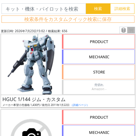
検索条件をカスタムクイック検索に保存
更新日時: 2026年7月23日15:02 / 検索結果: 656
PRODUCT
MECHANIC
STORE
売切れ
Amazon -
フ
HGUC 1/144 ジム・カスタム
リ
メーカー希望小売価格 1,430円 / 発売日 2011年1月22日
（詳細ページ）
ー
PRODUCT
ワ
ー
MECHANIC
ド