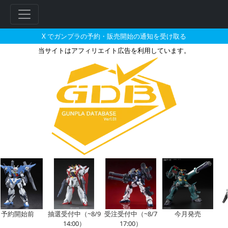
X でガンプラの予約・販売開始の通知を受け取る
当サイトはアフィリエイト広告を利用しています。
HGUC 1/144 ジム・カスタ
約開始前
抽選受付中（~8/9
受注受付中（~8/7
今月発売
今
14:00）
17:00）