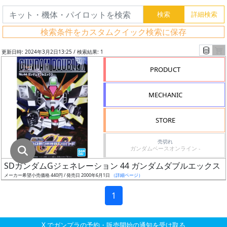
グ
レ
検索条件をカスタムクイック検索に保存
ー
ド
更新日時: 2024年3月2日13:25 / 検索結果: 1
PRODUCT
ス
MECHANIC
ケ
ー
STORE
ル
売切れ
ガンダムベースオンライン -
SDガンダムGジェネレーション 44 ガンダムダブルエックス
成
メーカー希望小売価格 440円 / 発売日 2000年6月1日
（詳細ページ）
形
色
1
X でガンプラの予約・販売開始の通知を受け取る