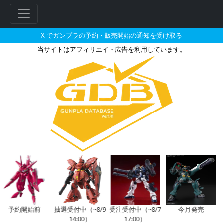
X でガンプラの予約・販売開始の通知を受け取る
当サイトはアフィリエイト広告を利用しています。
SDガンダムGジェネレーション 
フ
リ
ー
ワ
ー
ド
検
索
予約開始前
抽選受付中（~8/9
受注受付中（~8/7
今月発売
14:00）
17:00）