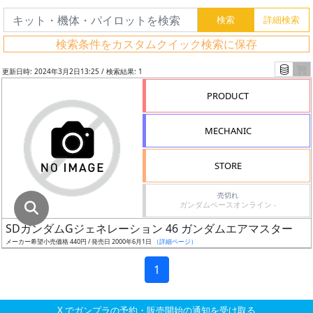
グ
レ
検索条件をカスタムクイック検索に保存
ー
ド
更新日時: 2024年3月2日13:25 / 検索結果: 1
PRODUCT
ス
MECHANIC
ケ
ー
STORE
ル
売切れ
ガンダムベースオンライン -
SDガンダムGジェネレーション 46 ガンダムエアマスター
成
メーカー希望小売価格 440円 / 発売日 2000年6月1日
（詳細ページ）
形
色
1
X でガンプラの予約・販売開始の通知を受け取る