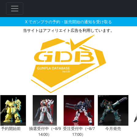
X でガンプラの予約・販売開始の通知を受け取る
当サイトはアフィリエイト広告を利用しています。
SDガンダムGジェネレーション 
フ
リ
ー
ワ
ー
ド
検
索
予約開始前
抽選受付中（~8/9
受注受付中（~8/7
今月発売
14:00）
17:00）