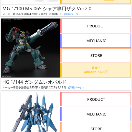
日
MG 1/100 MS-06S シャア専用ザク Ver.2.0
発
メーカー希望小売価格 4,290円 / 発売日 2007年5月
（詳細ページ）
売
PRODUCT
Web
MECHANIC
プッ
シュ
通知
STORE
対象
販売中
Amazon 2,420円
ギ
HG 1/144 ガンダムレオパルド
ャ
メーカー希望小売価格 2,420円 / 発売日 2026年8月8日
（詳細ページ）
ラ
リ
PRODUCT
ー
あ
MECHANIC
り
STORE