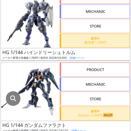
指
定
MECHANIC
し
た
STORE
店
舗
販売中
駿河屋 1,760円
が
最
HG 1/144 ハインドリーシュトルム
安
メーカー希望小売価格 1,760円 / 発売日 2023年5月20日
（詳細ページ）
値
PRODUCT
の
み
MECHANIC
表
示
STORE
ボ
販売中
ッ
Amazon 2,000円
4%Off
ク
HG 1/144 ガンダムファラクト
ス
メーカー希望小売価格 2,090円 / 発売日 2022年12月17日
（詳細ページ）