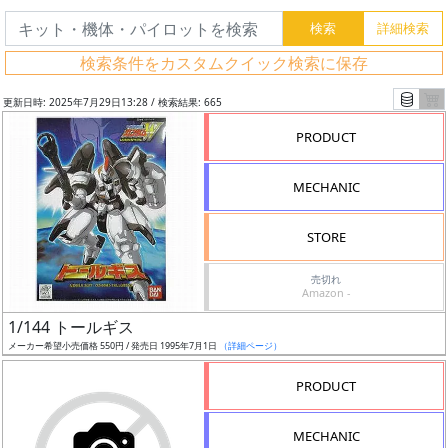
検索条件をカスタムクイック検索に保存
更新日時: 2025年7月29日13:28 / 検索結果: 665
PRODUCT
MECHANIC
STORE
売切れ
Amazon -
フ
1/144 トールギス
リ
メーカー希望小売価格 550円 / 発売日 1995年7月1日
（詳細ページ）
ー
PRODUCT
ワ
ー
MECHANIC
ド