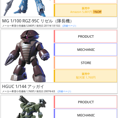
価
格
販売中
Amazon 5,881円
1%Off
改
定
MG 1/100 RGZ-95C リゼル（隊長機）
メーカー希望小売価格 5,940円 / 発売日 2011年1月15日
（詳細ページ）
予
定
PRODUCT
発
MECHANIC
売
時
STORE
期
販売中
駿河屋 1,760円
HGUC 1/144 アッガイ
メーカー希望小売価格 1,760円 / 発売日 2007年4月
（詳細ページ）
再
PRODUCT
販
月
MECHANIC