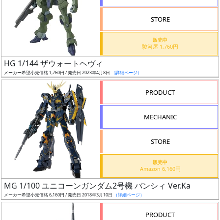
STORE
販売中
駿河屋 1,760円
割
HG 1/144 ザウォートヘヴィ
引
メーカー希望小売価格 1,760円 / 発売日 2023年4月8日
（詳細ページ）
PRODUCT
販
MECHANIC
路
STORE
店
販売中
Amazon 6,160円
舗
MG 1/100 ユニコーンガンダム2号機 バンシィ Ver.Ka
メーカー希望小売価格 6,160円 / 発売日 2018年3月10日
（詳細ページ）
PRODUCT