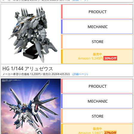
ア
PRODUCT
ー
ト
MECHANIC
イ
ラ
ス
STORE
ト
販売中
レ
Amazon 9,240円
30%Off
ー
HG 1/144 アリュゼウス
タ
メーカー希望小売価格 13,200円 / 発売日 2026年4月25日
（詳細ページ）
ー
PRODUCT
MECHANIC
付
属
STORE
品
（β）
販売中
Amazon 1,940円
27%Off