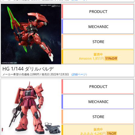
売
切
PRODUCT
含
む
MECHANIC
開
STORE
始
前
販売中
Amazon 1,851円
11%Off
抽
HG 1/144 ダリルバルデ
選
メーカー希望小売価格 2,090円 / 発売日 2022年12月3日
（詳細ページ）
中
PRODUCT
在
MECHANIC
庫
復
STORE
活
販売中
近
あみあみ 4,240円
1%Off