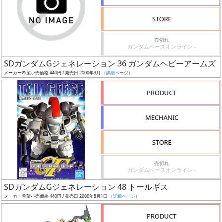
検
STORE
索
売切れ
ガンダムベースオンライン -
SDガンダムGジェネレーション 36 ガンダムヘビーアームズ
グ
メーカー希望小売価格 440円 / 発売日 2000年3月
（詳細ページ）
レ
ー
PRODUCT
ド
MECHANIC
ス
STORE
ケ
売切れ
ー
ガンダムベースオンライン -
ル
SDガンダムGジェネレーション 48 トールギス
メーカー希望小売価格 440円 / 発売日 2000年8月1日
（詳細ページ）
PRODUCT
成