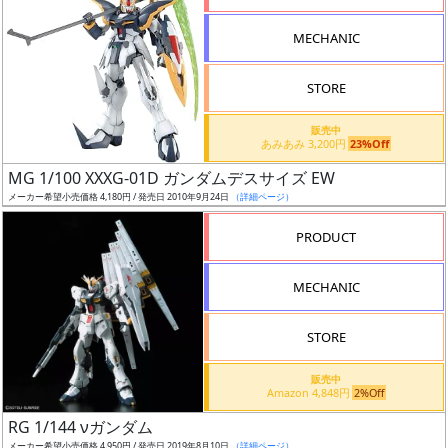
形
MECHANIC
色
STORE
シ
販売中
あみあみ 3,200円
23%Off
リ
MG 1/100 XXXG-01D ガンダムデスサイズ EW
ー
メーカー希望小売価格 4,180円 / 発売日 2010年9月24日
（詳細ページ）
ズ・
タ
PRODUCT
イ
ト
MECHANIC
ル
STORE
販売中
状
Amazon 4,848円
2%Off
況
RG 1/144 νガンダム
メーカー希望小売価格 4,950円 / 発売日 2019年8月10日
（詳細ページ）