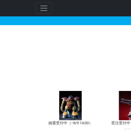
SDガンダムGジェネレ
フ
リ
ー
ワ
ー
ド
検
索
予約開始前
抽選受付中（~8/9 14:00）
受注受付中（~