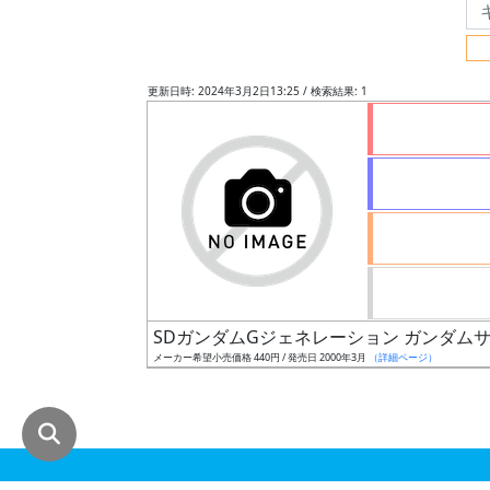
グ
レ
ー
更新日時: 2024年3月2日13:25 / 検索結果: 1
ド
ス
ケ
ー
ル
SDガンダムGジェネレーション ガンダム
メーカー希望小売価格 440円 / 発売日 2000年3月
（詳細ページ）
成
形
色