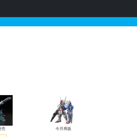
二代目頑駄無大将軍の販売・
発売
今月再販