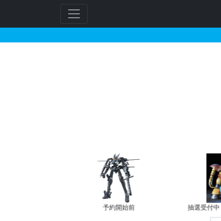
SD武者ガンダム BB戦士
フ
リ
ー
ワ
ー
ド
検
索
バン新規予約
予約開始前
抽選受付中（~