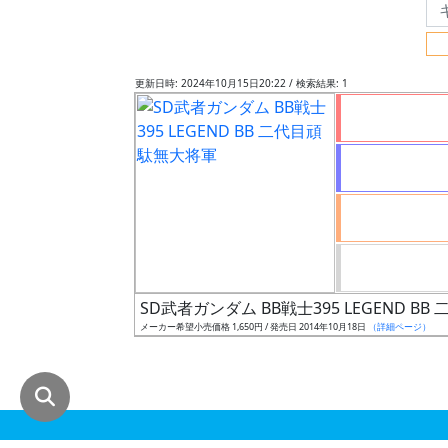
グ
レ
ー
更新日時: 2024年10月15日20:22 / 検索結果: 1
ド
ス
ケ
ー
ル
SD武者ガンダム BB戦士395 LEGEND B
メーカー希望小売価格 1,650円 / 発売日 2014年10月18日
（詳細ページ）
成
形
色