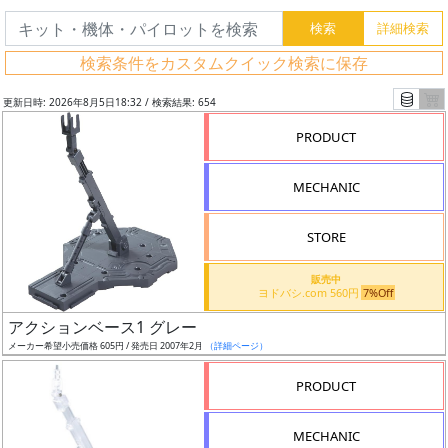
検索条件をカスタムクイック検索に保存
更新日時: 2026年8月5日18:32 / 検索結果: 654
PRODUCT
MECHANIC
STORE
販売中
ヨドバシ.com 560円
7%Off
フ
アクションベース1 グレー
リ
メーカー希望小売価格 605円 / 発売日 2007年2月
（詳細ページ）
ー
PRODUCT
ワ
ー
MECHANIC
ド