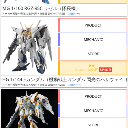
日
MG 1/100 RGZ-95C リゼル（隊長機）
発
メーカー希望小売価格 5,940円 / 発売日 2011年1月15日
（詳細ページ）
売
PRODUCT
Web
MECHANIC
プッ
シュ
通知
STORE
対象
販売中
Amazon 4,970円
35%Off
ギ
HG 1/144 Ξガンダム（機動戦士ガンダム 閃光のハサウェイ
ャ
メーカー希望小売価格 7,700円 / 発売日 2026年4月25日
（詳細ページ）
ラ
リ
PRODUCT
ー
あ
MECHANIC
り
STORE