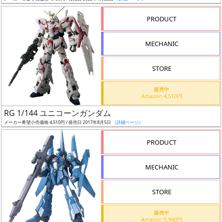
売
切
PRODUCT
含
む
MECHANIC
開
STORE
始
前
販売中
Amazon 4,510円
抽
RG 1/144 ユニコーンガンダム
選
メーカー希望小売価格 4,510円 / 発売日 2017年8月5日
（詳細ページ）
中
PRODUCT
在
MECHANIC
庫
復
STORE
活
販売中
近
Amazon 5,940円