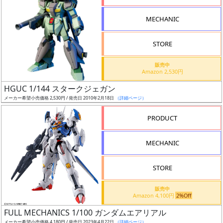
形
MECHANIC
色
STORE
シ
販売中
Amazon 2,530円
リ
HGUC 1/144 スタークジェガン
ー
メーカー希望小売価格 2,530円 / 発売日 2010年2月18日
（詳細ページ）
ズ・
タ
PRODUCT
イ
ト
MECHANIC
ル
STORE
販売中
状
Amazon 4,100円
2%Off
況
FULL MECHANICS 1/100 ガンダムエアリアル
メーカー希望小売価格 4,180円 / 発売日 2023年4月22日
（詳細ページ）