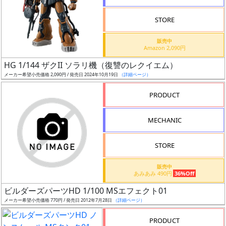
STORE
販売中
Amazon 2,090円
割
HG 1/144 ザクII ソラリ機（復讐のレクイエム）
引
メーカー希望小売価格 2,090円 / 発売日 2024年10月19日
（詳細ページ）
PRODUCT
販
MECHANIC
路
STORE
店
販売中
あみあみ 490円
36%Off
舗
ビルダーズパーツHD 1/100 MSエフェクト01
メーカー希望小売価格 770円 / 発売日 2012年7月28日
（詳細ページ）
PRODUCT