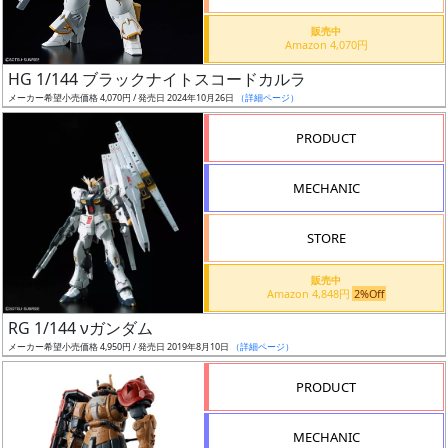
価
格
販売中
Amazon 4,070円
改
定
HG 1/144 ブラックナイトスコードカルラ
メーカー希望小売価格 4,070円 / 発売日 2024年10月26日
（詳細ページ）
予
定
PRODUCT
発
MECHANIC
売
時
STORE
期
販売中
Amazon 4,848円
2%Off
RG 1/144 νガンダム
メーカー希望小売価格 4,950円 / 発売日 2019年8月10日
（詳細ページ）
再
PRODUCT
販
月
MECHANIC