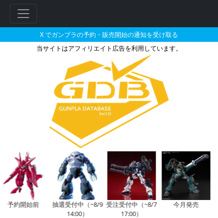
X でガンプラの予約・販売開始の通知を受け取る
当サイトはアフィリエイト広告を利用しています。
アクションベース1 グレーとそ
予約開始前
抽選受付中（~8/9
受注受付中（~8/7
今月発売
14:00）
17:00）