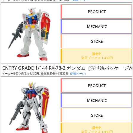
ア
PRODUCT
ー
ト
MECHANIC
イ
ラ
ス
STORE
ト
販売中
レ
楽天ブックス 1,430円
ー
ENTRY GRADE 1/144 RX-78-2 ガンダム［浮世絵パッケージVe
タ
メーカー希望小売価格 1,430円 / 発売日 2026年8月29日
（詳細ページ）
ー
PRODUCT
MECHANIC
付
属
STORE
品
（β）
販売中
楽天ブックス 1,430円