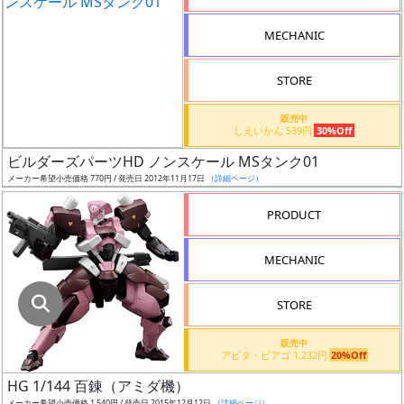
指
定
MECHANIC
し
た
STORE
店
舗
販売中
しえいかん 539円
30%Off
が
最
ビルダーズパーツHD ノンスケール MSタンク01
安
メーカー希望小売価格 770円 / 発売日 2012年11月17日
（詳細ページ）
値
PRODUCT
の
み
MECHANIC
表
示
STORE
ボ
販売中
ッ
アピタ・ピアゴ 1,232円
20%Off
ク
HG 1/144 百錬（アミダ機）
ス
メーカー希望小売価格 1,540円 / 発売日 2015年12月12日
（詳細ページ）