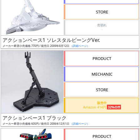
検
STORE
索
売切れ
-
アクションベース1 ソレスタルビーングVer.
グ
メーカー希望小売価格 770円 / 発売日 2009年8月12日
（詳細ページ）
レ
ー
PRODUCT
ド
MECHANIC
ス
STORE
ケ
販売中
ー
Amazon 414円
32%Off
ル
アクションベース1 ブラック
メーカー希望小売価格 605円 / 発売日 2006年12月1日
（詳細ページ）
PRODUCT
成