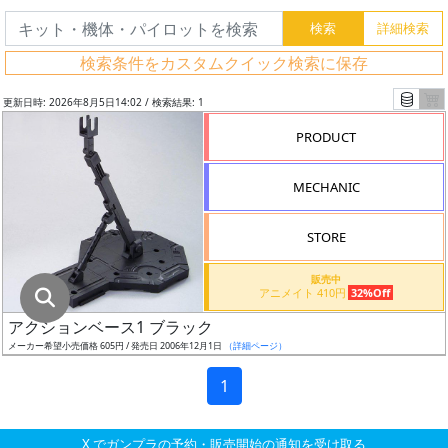
グ
レ
検索条件をカスタムクイック検索に保存
ー
ド
更新日時: 2026年8月5日14:02 / 検索結果: 1
PRODUCT
ス
MECHANIC
ケ
ー
STORE
ル
販売中
アニメイト 410円
32%Off
アクションベース1 ブラック
成
メーカー希望小売価格 605円 / 発売日 2006年12月1日
（詳細ページ）
形
色
1
X でガンプラの予約・販売開始の通知を受け取る