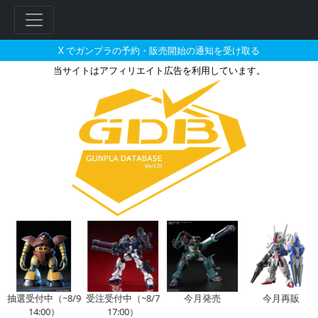
X でガンプラの予約・販売開始の通知を受け取る
当サイトはアフィリエイト広告を利用しています。
アクションベース1 ブラックの
フ
リ
ー
ワ
ー
ド
検
索
抽選受付中（~8/9
受注受付中（~8/7
今月発売
今月再販
14:00）
17:00）