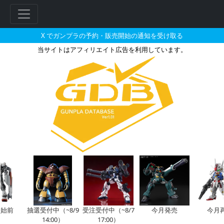
X でガンプラの予約・販売開始の通知を受け取る
当サイトはアフィリエイト広告を利用しています。
カスタマイズシーンベース（雪原V
フ
リ
ー
ワ
ー
ド
検
索
始前
抽選受付中（~8/9
受注受付中（~8/7
今月発売
今月
14:00）
17:00）