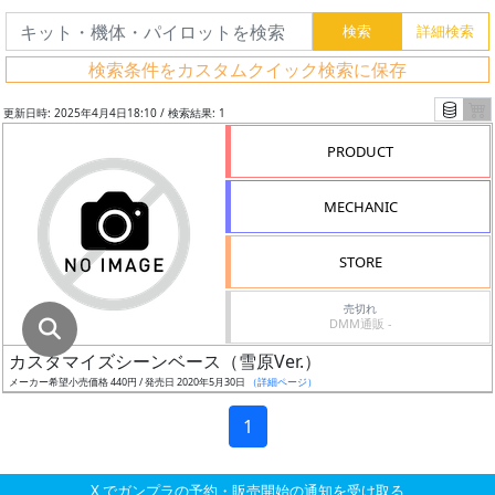
グ
レ
検索条件をカスタムクイック検索に保存
ー
ド
更新日時: 2025年4月4日18:10 / 検索結果: 1
PRODUCT
ス
MECHANIC
ケ
ー
STORE
ル
売切れ
DMM通販 -
カスタマイズシーンベース（雪原Ver.）
成
メーカー希望小売価格 440円 / 発売日 2020年5月30日
（詳細ページ）
形
色
1
X でガンプラの予約・販売開始の通知を受け取る