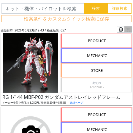
検索条件をカスタムクイック検索に保存
更新日時: 2026年6月23日19:43 / 検索結果: 657
PRODUCT
MECHANIC
STORE
売切れ
Amazon -
フ
RG 1/144 MBF-P02 ガンダムアストレイレッドフレーム
リ
メーカー希望小売価格 3,080円 / 発売日 2015年8月8日
（詳細ページ）
ー
PRODUCT
ワ
ー
MECHANIC
ド