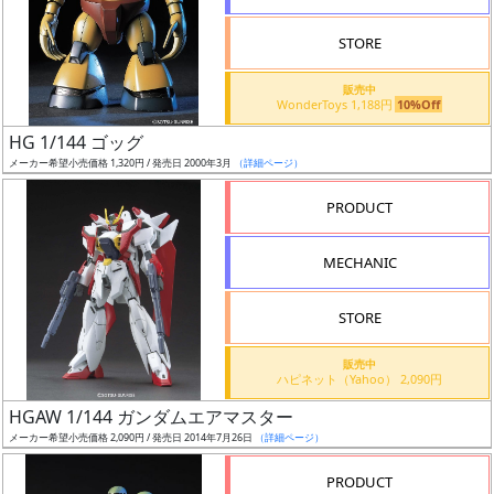
STORE
販売中
WonderToys 1,188円
10%Off
割
HG 1/144 ゴッグ
引
メーカー希望小売価格 1,320円 / 発売日 2000年3月
（詳細ページ）
PRODUCT
販
MECHANIC
路
STORE
店
販売中
ハピネット（Yahoo） 2,090円
舗
HGAW 1/144 ガンダムエアマスター
メーカー希望小売価格 2,090円 / 発売日 2014年7月26日
（詳細ページ）
PRODUCT