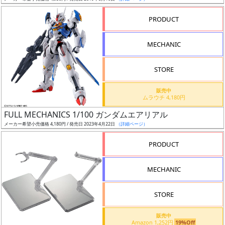
売
切
PRODUCT
含
む
MECHANIC
開
STORE
始
前
販売中
ムラウチ 4,180円
抽
FULL MECHANICS 1/100 ガンダムエアリアル
選
メーカー希望小売価格 4,180円 / 発売日 2023年4月22日
（詳細ページ）
中
PRODUCT
在
MECHANIC
庫
復
STORE
活
販売中
近
Amazon 1,252円
19%Off