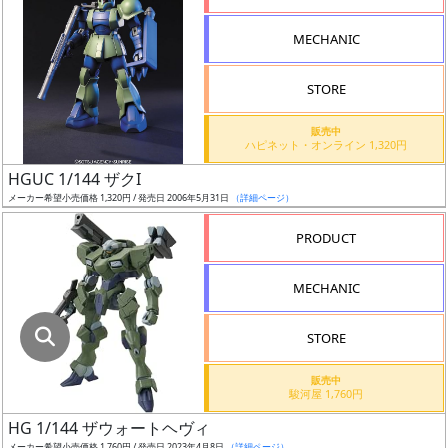
指
定
MECHANIC
し
た
STORE
店
舗
販売中
ハピネット・オンライン 1,320円
が
最
HGUC 1/144 ザクI
安
メーカー希望小売価格 1,320円 / 発売日 2006年5月31日
（詳細ページ）
値
PRODUCT
の
み
MECHANIC
表
示
STORE
ボ
販売中
ッ
駿河屋 1,760円
ク
HG 1/144 ザウォートヘヴィ
ス
メーカー希望小売価格 1,760円 / 発売日 2023年4月8日
（詳細ページ）