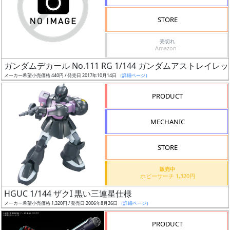
検
STORE
索
売切れ
Amazon -
ガンダムデカール No.111 RG 1/144 ガンダムアストレイ
グ
メーカー希望小売価格 440円 / 発売日 2017年10月14日
（詳細ページ）
レ
ー
PRODUCT
ド
MECHANIC
ス
STORE
ケ
販売中
ー
ホビーサーチ 1,320円
ル
HGUC 1/144 ザクI 黒い三連星仕様
メーカー希望小売価格 1,320円 / 発売日 2006年8月26日
（詳細ページ）
PRODUCT
成