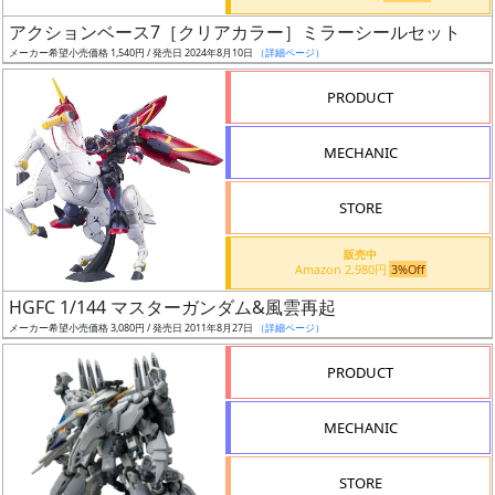
日
アクションベース7［クリアカラー］ミラーシールセット
発
メーカー希望小売価格 1,540円 / 発売日 2024年8月10日
（詳細ページ）
売
PRODUCT
Web
MECHANIC
プッ
シュ
通知
STORE
対象
販売中
Amazon 2,980円
3%Off
ギ
HGFC 1/144 マスターガンダム&風雲再起
ャ
メーカー希望小売価格 3,080円 / 発売日 2011年8月27日
（詳細ページ）
ラ
リ
PRODUCT
ー
あ
MECHANIC
り
STORE