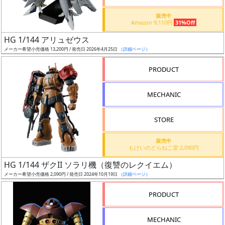
価
格
販売中
Amazon 9,110円
31%Off
改
定
HG 1/144 アリュゼウス
メーカー希望小売価格 13,200円 / 発売日 2026年4月25日
（詳細ページ）
予
定
PRODUCT
発
MECHANIC
売
時
STORE
期
販売中
もけいのどらねこ堂 2,090円
HG 1/144 ザクII ソラリ機（復讐のレクイエム）
メーカー希望小売価格 2,090円 / 発売日 2024年10月19日
（詳細ページ）
再
PRODUCT
販
月
MECHANIC