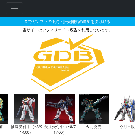
X でガンプラの予約・販売開始の通知を受け取る
当サイトはアフィリエイト広告を利用しています。
RG 1/144 MBF-P02 
抽選受付中（~8/9
受注受付中（~8/7
今月発売
今月再販
14:00）
17:00）