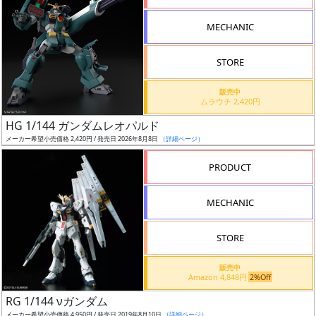
形
MECHANIC
色
STORE
シ
販売中
ムラウチ 2,420円
リ
HG 1/144 ガンダムレオパルド
ー
メーカー希望小売価格 2,420円 / 発売日 2026年8月8日
（詳細ページ）
ズ・
タ
PRODUCT
イ
ト
MECHANIC
ル
STORE
販売中
状
Amazon 4,848円
2%Off
況
RG 1/144 νガンダム
メーカー希望小売価格 4,950円 / 発売日 2019年8月10日
（詳細ページ）