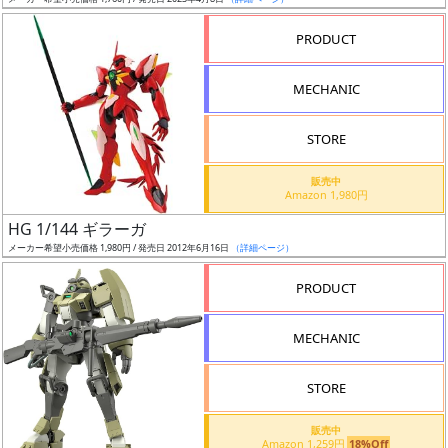
ア
PRODUCT
ー
ト
MECHANIC
イ
ラ
ス
STORE
ト
販売中
レ
Amazon 1,980円
ー
HG 1/144 ギラーガ
タ
メーカー希望小売価格 1,980円 / 発売日 2012年6月16日
（詳細ページ）
ー
PRODUCT
MECHANIC
付
属
STORE
品
（β）
販売中
Amazon 1,259円
18%Off