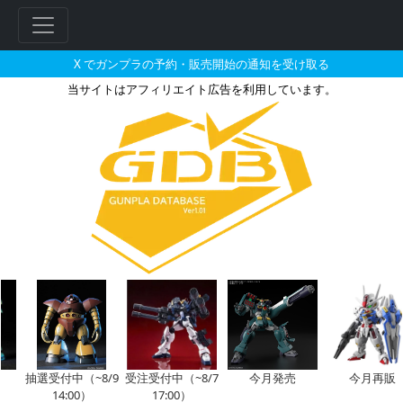
X でガンプラの予約・販売開始の通知を受け取る
当サイトはアフィリエイト広告を利用しています。
HGUC 1/144 ナイチンゲー
抽選受付中（~8/9
受注受付中（~8/7
今月発売
今月再販
14:00）
17:00）