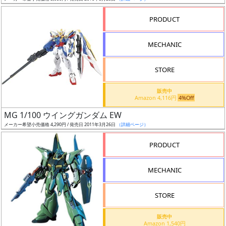
売
切
PRODUCT
含
む
MECHANIC
開
STORE
始
前
販売中
Amazon 4,116円
4%Off
抽
MG 1/100 ウイングガンダム EW
選
メーカー希望小売価格 4,290円 / 発売日 2011年3月26日
（詳細ページ）
中
PRODUCT
在
MECHANIC
庫
復
STORE
活
販売中
近
Amazon 1,540円