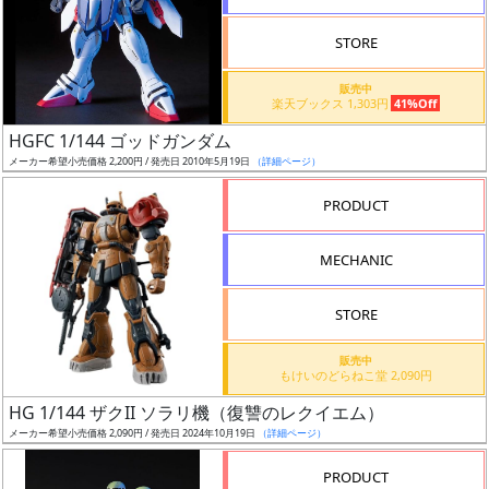
STORE
販売中
楽天ブックス 1,303円
41%Off
割
HGFC 1/144 ゴッドガンダム
引
メーカー希望小売価格 2,200円 / 発売日 2010年5月19日
（詳細ページ）
PRODUCT
販
MECHANIC
路
STORE
店
販売中
もけいのどらねこ堂 2,090円
舗
HG 1/144 ザクII ソラリ機（復讐のレクイエム）
メーカー希望小売価格 2,090円 / 発売日 2024年10月19日
（詳細ページ）
PRODUCT