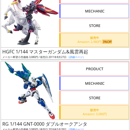
形
MECHANIC
色
STORE
シ
販売中
Amazon 2,980円
3%Off
リ
HGFC 1/144 マスターガンダム&風雲再起
ー
メーカー希望小売価格 3,080円 / 発売日 2011年8月27日
（詳細ページ）
ズ・
タ
PRODUCT
イ
ト
MECHANIC
ル
STORE
販売中
状
Amazon 3,080円
況
RG 1/144 GNT-0000 ダブルオークアンタ
メーカー希望小売価格 3,080円 / 発売日 2016年5月28日
（詳細ページ）