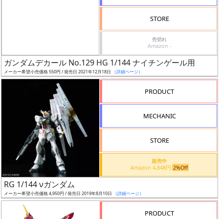
検
STORE
索
売切れ
Amazon -
ガンダムデカール No.129 HG 1/144 ナイチンゲール用
グ
メーカー希望小売価格 550円 / 発売日 2021年12月18日
（詳細ページ）
レ
ー
PRODUCT
ド
MECHANIC
ス
STORE
ケ
販売中
ー
Amazon 4,848円
2%Off
ル
RG 1/144 νガンダム
メーカー希望小売価格 4,950円 / 発売日 2019年8月10日
（詳細ページ）
PRODUCT
成