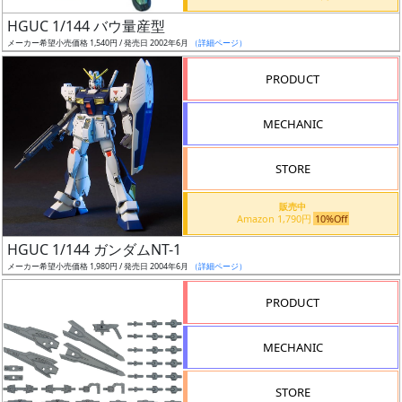
日
HGUC 1/144 バウ量産型
発
メーカー希望小売価格 1,540円 / 発売日 2002年6月
（詳細ページ）
売
PRODUCT
Web
MECHANIC
プッ
シュ
通知
STORE
対象
販売中
Amazon 1,790円
10%Off
ギ
HGUC 1/144 ガンダムNT-1
ャ
メーカー希望小売価格 1,980円 / 発売日 2004年6月
（詳細ページ）
ラ
リ
PRODUCT
ー
あ
MECHANIC
り
STORE