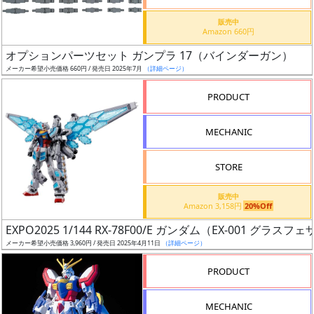
価
格
販売中
Amazon 660円
改
定
オプションパーツセット ガンプラ 17（バインダーガン）
メーカー希望小売価格 660円 / 発売日 2025年7月
（詳細ページ）
予
定
PRODUCT
発
MECHANIC
売
時
STORE
期
販売中
Amazon 3,158円
20%Off
EXPO2025 1/144 RX-78F00/E ガンダム（EX-001 グラス
メーカー希望小売価格 3,960円 / 発売日 2025年4月11日
（詳細ページ）
再
PRODUCT
販
月
MECHANIC