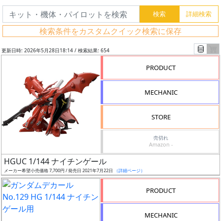
検索条件をカスタムクイック検索に保存
更新日時: 2026年5月28日18:14 / 検索結果: 654
PRODUCT
MECHANIC
STORE
売切れ
Amazon -
フ
HGUC 1/144 ナイチンゲール
リ
メーカー希望小売価格 7,700円 / 発売日 2021年7月22日
（詳細ページ）
ー
PRODUCT
ワ
ー
MECHANIC
ド