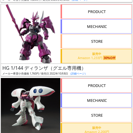
ア
PRODUCT
ー
ト
MECHANIC
イ
ラ
ス
STORE
ト
販売中
レ
Amazon 1,233円
30%Off
ー
HG 1/144 ディランザ（グエル専用機）
タ
メーカー希望小売価格 1,760円 / 発売日 2022年10月8日
（詳細ページ）
ー
PRODUCT
MECHANIC
付
属
STORE
品
（β）
販売中
Amazon 2,200円