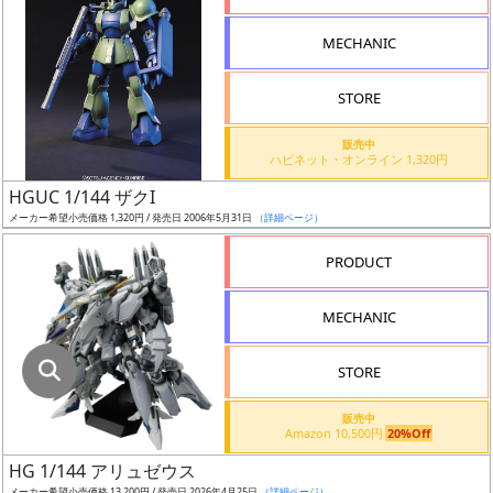
指
定
MECHANIC
し
た
STORE
店
舗
販売中
ハピネット・オンライン 1,320円
が
最
HGUC 1/144 ザクI
安
メーカー希望小売価格 1,320円 / 発売日 2006年5月31日
（詳細ページ）
値
PRODUCT
の
み
MECHANIC
表
示
STORE
ボ
販売中
ッ
Amazon 10,500円
20%Off
ク
HG 1/144 アリュゼウス
ス
メーカー希望小売価格 13,200円 / 発売日 2026年4月25日
（詳細ページ）