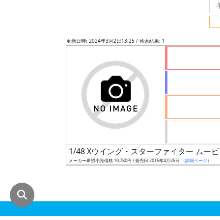
グ
レ
ー
更新日時: 2024年3月2日13:25 / 検索結果: 1
ド
ス
ケ
ー
ル
1/48 Xウイング・スターファイター ムー
メーカー希望小売価格 10,780円 / 発売日 2015年4月25日
（詳細ページ）
成
形
色