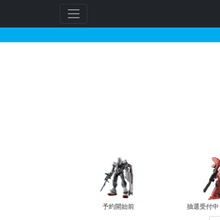
1/48 Xウイング・ス
フ
リ
ー
ワ
ー
ド
検
索
バン新規予約
予約開始前
抽選受付中（~