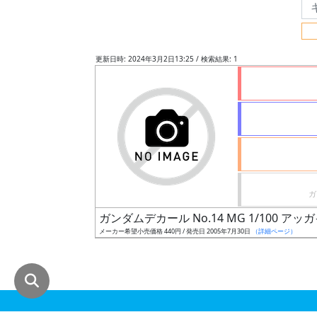
グ
レ
ー
更新日時: 2024年3月2日13:25 / 検索結果: 1
ド
ス
ケ
ー
ル
ガンダムデカール No.14 MG 1/100 アッ
メーカー希望小売価格 440円 / 発売日 2005年7月30日
（詳細ページ）
成
形
色