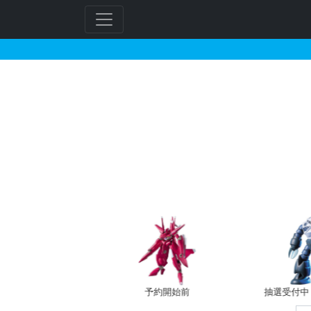
ガンダムデカール No.1
フ
リ
ー
ワ
ー
ド
検
索
バン新規予約
予約開始前
抽選受付中（~