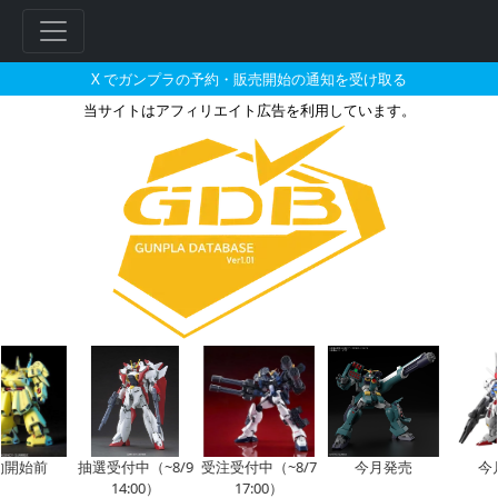
X でガンプラの予約・販売開始の通知を受け取る
当サイトはアフィリエイト広告を利用しています。
ガンダムデカール No.21 MG 
フ
リ
ー
ワ
ー
ド
検
索
開始前
抽選受付中（~8/9
受注受付中（~8/7
今月発売
今
14:00）
17:00）