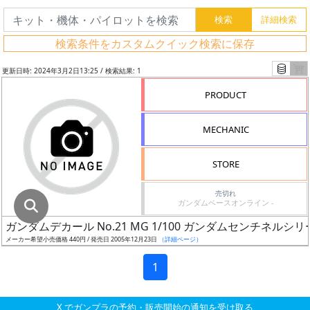
グ
レ
検索条件をカスタムクイック検索に保存
ー
ド
更新日時: 2024年3月2日13:25 / 検索結果: 1
PRODUCT
ス
MECHANIC
ケ
ー
STORE
ル
売切れ
ガンダムベースオンライン -
ガンダムデカール No.21 MG 1/100 ガンダムセンチネルシ
成
メーカー希望小売価格 440円 / 発売日 2005年12月23日
（詳細ページ）
形
色
1
X でガンプラの予約・販売開始の通知を受け取る