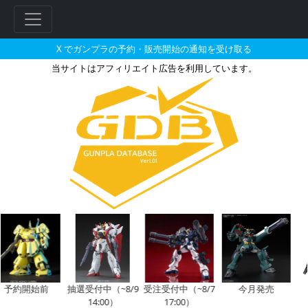
X でガンプラの予約・販売開始の通知を受け取る
当サイトはアフィリエイト広告を利用しています。
ガンダムデカール No.22 MG 
フ
リ
ー
ワ
ー
ド
検
索
予約開始前
抽選受付中（~8/9
受注受付中（~8/7
今月発売
14:00）
17:00）