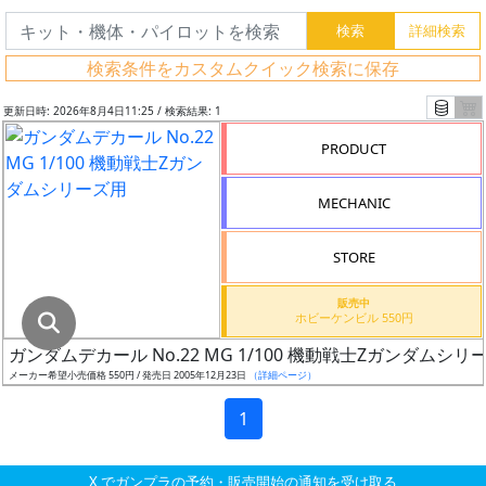
グ
レ
検索条件をカスタムクイック検索に保存
ー
ド
更新日時: 2026年8月4日11:25 / 検索結果: 1
PRODUCT
ス
MECHANIC
ケ
ー
STORE
ル
販売中
ホビーケンビル 550円
ガンダムデカール No.22 MG 1/100 機動戦士Zガンダムシリ
成
メーカー希望小売価格 550円 / 発売日 2005年12月23日
（詳細ページ）
形
色
1
X でガンプラの予約・販売開始の通知を受け取る