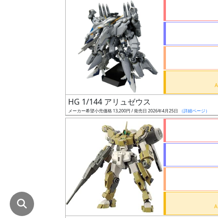
在
庫
復
活
近
日
発
HG 1/144 アリュゼウス
売
メーカー希望小売価格 13,200円 / 発売日 2026年4月25日
（詳細ページ）
Web
プッ
シュ
通知
対象
ギ
ャ