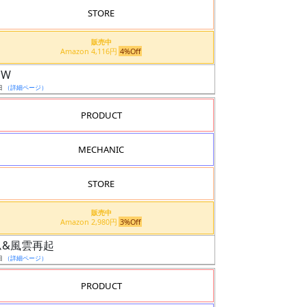
STORE
販売中
Amazon 4,116円
4%Off
EW
日
（詳細ページ）
PRODUCT
MECHANIC
STORE
販売中
Amazon 2,980円
3%Off
ダム&風雲再起
日
（詳細ページ）
PRODUCT