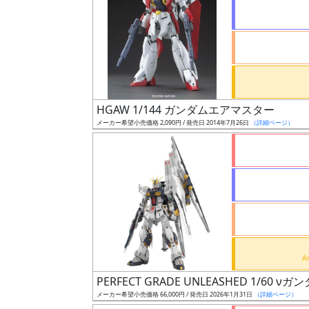
状
況
売
HGAW 1/144 ガンダムエアマスター
切
メーカー希望小売価格 2,090円 / 発売日 2014年7月26日
（詳細ページ）
含
む
開
始
前
抽
選
PERFECT GRADE UNLEASHED 1/60 νガ
中
メーカー希望小売価格 66,000円 / 発売日 2026年1月31日
（詳細ページ）