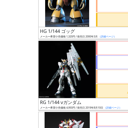
ケ
ー
ル
HG 1/144 ゴッグ
メーカー希望小売価格 1,320円 / 発売日 2000年3月
（詳細ページ）
成
形
色
シ
リ
ー
ズ・
RG 1/144 νガンダム
タ
メーカー希望小売価格 4,950円 / 発売日 2019年8月10日
（詳細ページ）
イ
ト
ル