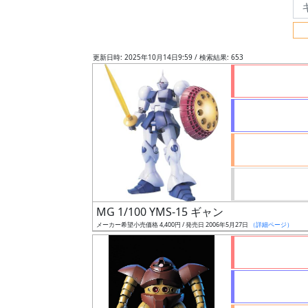
フ
リ
ー
更新日時: 2025年10月14日9:59 / 検索結果: 653
ワ
ー
ド
検
索
グ
レ
MG 1/100 YMS-15 ギャン
ー
メーカー希望小売価格 4,400円 / 発売日 2006年5月27日
（詳細ページ）
ド
ス