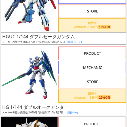
STORE
販売中
Amazon 2,400円
13%Off
割
HGUC 1/144 ダブルゼータガンダム
引
メーカー希望小売価格 2,750円 / 発売日 2010年6月17日
（詳細ページ）
PRODUCT
販
MECHANIC
路
STORE
店
販売中
Amazon 1,640円
22%Off
舗
HG 1/144 ダブルオークアンタ
メーカー希望小売価格 2,090円 / 発売日 2010年8月7日
（詳細ページ）
PRODUCT