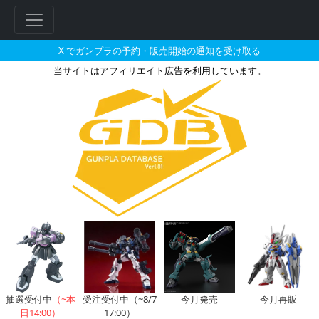
X でガンプラの予約・販売開始の通知を受け取る
当サイトはアフィリエイト広告を利用しています。
HG 1/144 ガンダムTR-1
抽選受付中
（~本
受注受付中（~8/7
今月発売
今月再販
日14:00）
17:00）