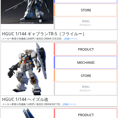
検
STORE
索
売切れ
Amazon -
HGUC 1/144 ギャプランTR-5［フライルー］
グ
メーカー希望小売価格 2,640円 / 発売日 2006年12月23日
（詳細ページ）
レ
ー
PRODUCT
ド
MECHANIC
ス
STORE
ケ
売切れ
ー
Amazon -
ル
HGUC 1/144 ヘイズル改
メーカー希望小売価格 1,430円 / 発売日 2005年9月17日
（詳細ページ）
PRODUCT
成