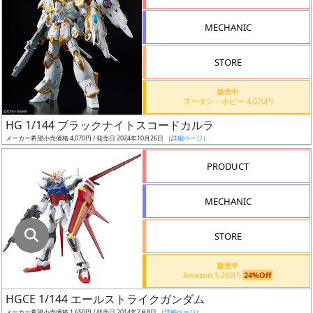
指
定
MECHANIC
し
た
STORE
店
舗
販売中
スータン・ホビー 4,070円
が
最
HG 1/144 ブラックナイトスコードカルラ
安
メーカー希望小売価格 4,070円 / 発売日 2024年10月26日
（詳細ページ）
値
PRODUCT
の
み
MECHANIC
表
示
STORE
ボ
販売中
ッ
Amazon 1,260円
24%Off
ク
HGCE 1/144 エールストライクガンダム
ス
メーカー希望小売価格 1,650円 / 発売日 2014年2月8日
（詳細ページ）