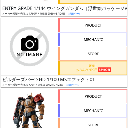
日
ENTRY GRADE 1/144 ウイングガンダム［浮世絵パッケージVe
発
メーカー希望小売価格 1,760円 / 発売日 2026年8月29日
（詳細ページ）
売
PRODUCT
Web
MECHANIC
プッ
シュ
通知
STORE
対象
販売中
あみあみ 490円
36%Off
ギ
ビルダーズパーツHD 1/100 MSエフェクト01
ャ
メーカー希望小売価格 770円 / 発売日 2012年7月28日
（詳細ページ）
ラ
リ
PRODUCT
ー
あ
MECHANIC
り
STORE