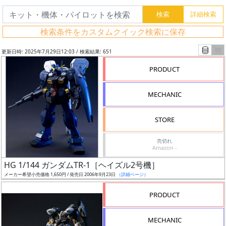
検索条件をカスタムクイック検索に保存
更新日時: 2025年7月29日12:03 / 検索結果: 651
PRODUCT
MECHANIC
STORE
売切れ
Amazon -
フ
HG 1/144 ガンダムTR-1［ヘイズル2号機］
リ
メーカー希望小売価格 1,650円 / 発売日 2006年9月23日
（詳細ページ）
ー
PRODUCT
ワ
ー
MECHANIC
ド