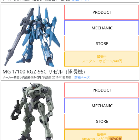
ア
PRODUCT
ー
ト
MECHANIC
イ
ラ
ス
STORE
ト
販売中
レ
スータン・ホビー 5,940円
ー
MG 1/100 RGZ-95C リゼル（隊長機）
タ
メーカー希望小売価格 5,940円 / 発売日 2011年1月15日
（詳細ページ）
ー
PRODUCT
MECHANIC
付
属
STORE
品
（β）
販売中
Amazon 1,480円
16%Off