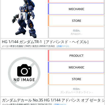
形
MECHANIC
色
STORE
シ
売切れ
Amazon -
リ
HG 1/144 ガンダムTR-1［アドバンスド・ヘイズル］
ー
メーカー希望小売価格 1,760円 / 発売日 2005年11月26日
（詳細ページ）
ズ・
タ
PRODUCT
イ
ト
MECHANIC
ル
STORE
売切れ
状
ガンダムベースオンライン -
況
ガンダムデカール No.35 HG 1/144 アドバンス オブ ゼータ
メーカー希望小売価格 440円 / 発売日 2007年3月17日
（詳細ページ）