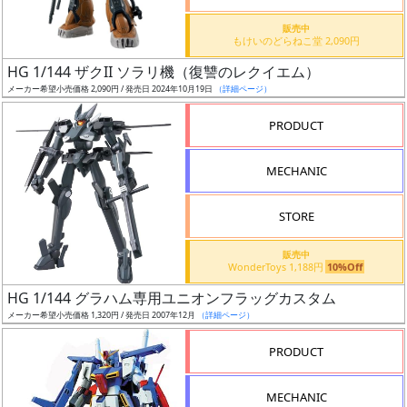
価
格
販売中
もけいのどらねこ堂 2,090円
改
定
HG 1/144 ザクII ソラリ機（復讐のレクイエム）
メーカー希望小売価格 2,090円 / 発売日 2024年10月19日
（詳細ページ）
予
定
PRODUCT
発
MECHANIC
売
時
STORE
期
販売中
WonderToys 1,188円
10%Off
HG 1/144 グラハム専用ユニオンフラッグカスタム
メーカー希望小売価格 1,320円 / 発売日 2007年12月
（詳細ページ）
再
PRODUCT
販
月
MECHANIC