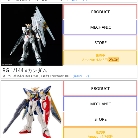
売
切
PRODUCT
含
む
MECHANIC
開
STORE
始
前
販売中
Amazon 4,848円
2%Off
抽
RG 1/144 νガンダム
選
メーカー希望小売価格 4,950円 / 発売日 2019年8月10日
（詳細ページ）
中
PRODUCT
在
MECHANIC
庫
復
STORE
活
販売中
近
Amazon 1,760円