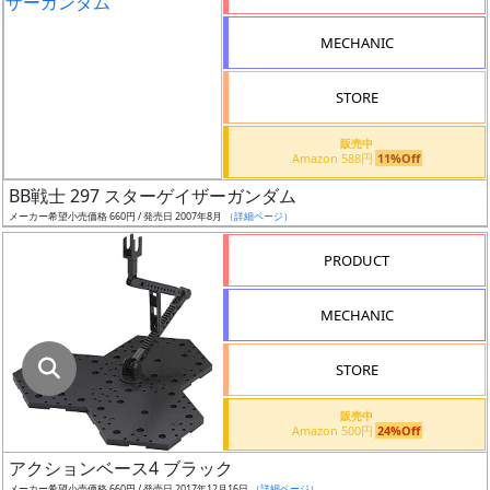
指
定
MECHANIC
し
た
STORE
店
舗
販売中
Amazon 588円
11%Off
が
最
BB戦士 297 スターゲイザーガンダム
安
メーカー希望小売価格 660円 / 発売日 2007年8月
（詳細ページ）
値
PRODUCT
の
み
MECHANIC
表
示
STORE
ボ
販売中
ッ
Amazon 500円
24%Off
ク
アクションベース4 ブラック
ス
メーカー希望小売価格 660円 / 発売日 2017年12月16日
（詳細ページ）