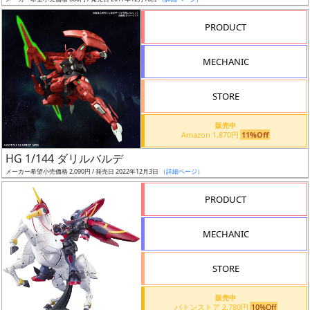
ア
PRODUCT
ー
ト
MECHANIC
イ
ラ
ス
STORE
ト
販売中
レ
Amazon 1,870円
11%Off
ー
HG 1/144 ダリルバルデ
タ
メーカー希望小売価格 2,090円 / 発売日 2022年12月3日
（詳細ページ）
ー
PRODUCT
MECHANIC
付
属
STORE
品
（β）
販売中
バトンストア 2,780円
10%Off