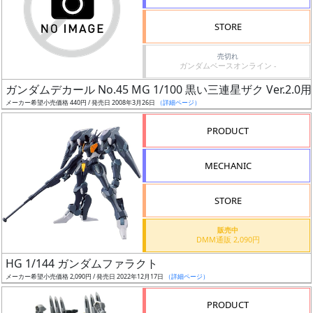
検
STORE
索
売切れ
ガンダムベースオンライン -
ガンダムデカール No.45 MG 1/100 黒い三連星ザク Ver.2.0用
グ
メーカー希望小売価格 440円 / 発売日 2008年3月26日
（詳細ページ）
レ
ー
PRODUCT
ド
MECHANIC
ス
STORE
ケ
販売中
ー
DMM通販 2,090円
ル
HG 1/144 ガンダムファラクト
メーカー希望小売価格 2,090円 / 発売日 2022年12月17日
（詳細ページ）
PRODUCT
成