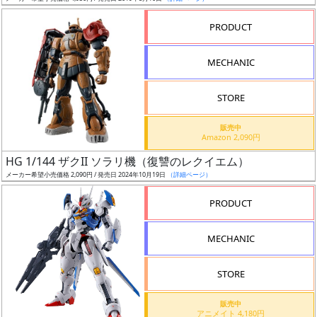
売
切
PRODUCT
含
む
MECHANIC
開
STORE
始
前
販売中
Amazon 2,090円
抽
HG 1/144 ザクII ソラリ機（復讐のレクイエム）
選
メーカー希望小売価格 2,090円 / 発売日 2024年10月19日
（詳細ページ）
中
PRODUCT
在
MECHANIC
庫
復
STORE
活
販売中
近
アニメイト 4,180円