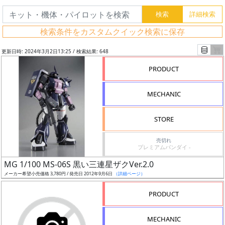
検索条件をカスタムクイック検索に保存
更新日時: 2024年3月2日13:25 / 検索結果: 648
PRODUCT
MECHANIC
STORE
売切れ
プレミアムバンダイ -
フ
MG 1/100 MS-06S 黒い三連星ザクVer.2.0
リ
メーカー希望小売価格 3,780円 / 発売日 2012年9月6日
（詳細ページ）
ー
PRODUCT
ワ
ー
MECHANIC
ド