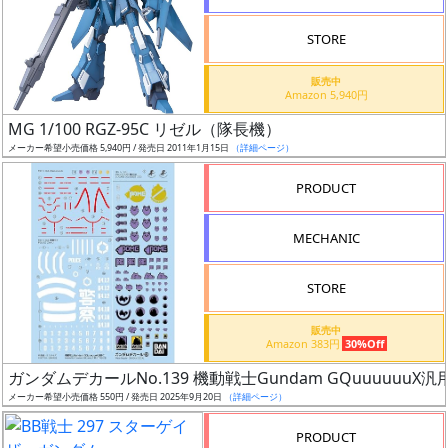
STORE
販売中
Amazon 5,940円
割
MG 1/100 RGZ-95C リゼル（隊長機）
引
メーカー希望小売価格 5,940円 / 発売日 2011年1月15日
（詳細ページ）
PRODUCT
販
MECHANIC
路
STORE
店
販売中
Amazon 383円
30%Off
舗
ガンダムデカールNo.139 機動戦士Gundam GQuuuuuuX汎
メーカー希望小売価格 550円 / 発売日 2025年9月20日
（詳細ページ）
PRODUCT