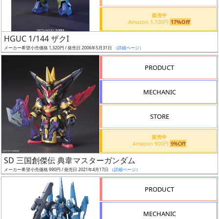
価
格
販売中
Amazon 1,100円
17%Off
改
定
HGUC 1/144 ザクI
メーカー希望小売価格 1,320円 / 発売日 2006年5月31日
（詳細ページ）
予
定
PRODUCT
発
MECHANIC
売
時
STORE
期
販売中
Amazon 900円
9%Off
SD 三国創傑伝 典韋マスターガンダム
メーカー希望小売価格 990円 / 発売日 2021年4月17日
（詳細ページ）
再
PRODUCT
販
月
MECHANIC