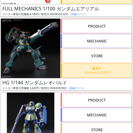
日
FULL MECHANICS 1/100 ガンダムエアリアル
発
メーカー希望小売価格 4,180円 / 発売日 2023年4月22日
（詳細ページ）
売
PRODUCT
Web
MECHANIC
プッ
シュ
通知
STORE
対象
販売中
Amazon 2,420円
ギ
HG 1/144 ガンダムレオパルド
ャ
メーカー希望小売価格 2,420円 / 発売日 2026年8月8日
（詳細ページ）
ラ
リ
PRODUCT
ー
あ
MECHANIC
り
STORE