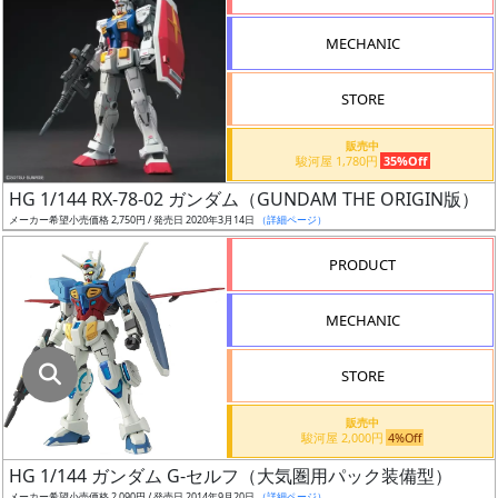
指
定
MECHANIC
し
た
STORE
店
舗
販売中
駿河屋 1,780円
35%Off
が
最
HG 1/144 RX-78-02 ガンダム（GUNDAM THE ORIGIN版）
安
メーカー希望小売価格 2,750円 / 発売日 2020年3月14日
（詳細ページ）
値
PRODUCT
の
み
MECHANIC
表
示
STORE
ボ
販売中
ッ
駿河屋 2,000円
4%Off
ク
HG 1/144 ガンダム G-セルフ（大気圏用パック装備型）
ス
メーカー希望小売価格 2,090円 / 発売日 2014年9月20日
（詳細ページ）