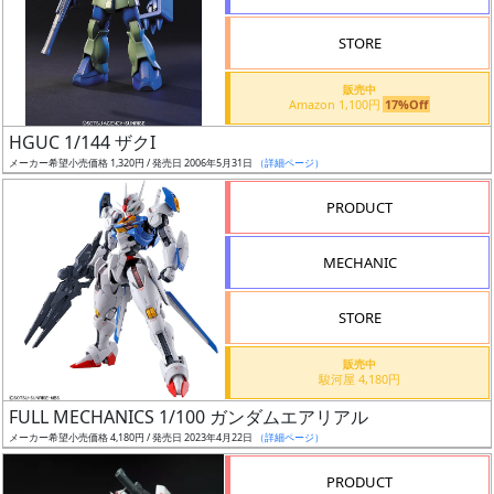
STORE
販売中
Amazon 1,100円
17%Off
割
HGUC 1/144 ザクI
引
メーカー希望小売価格 1,320円 / 発売日 2006年5月31日
（詳細ページ）
PRODUCT
販
MECHANIC
路
STORE
店
販売中
駿河屋 4,180円
舗
FULL MECHANICS 1/100 ガンダムエアリアル
メーカー希望小売価格 4,180円 / 発売日 2023年4月22日
（詳細ページ）
PRODUCT