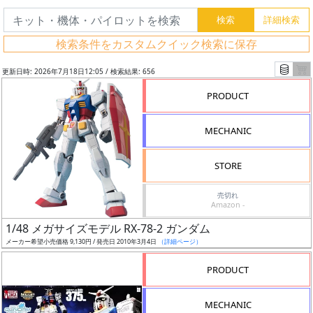
検索条件をカスタムクイック検索に保存
更新日時: 2026年7月18日12:05 / 検索結果: 656
PRODUCT
MECHANIC
STORE
売切れ
Amazon -
フ
1/48 メガサイズモデル RX-78-2 ガンダム
リ
メーカー希望小売価格 9,130円 / 発売日 2010年3月4日
（詳細ページ）
ー
PRODUCT
ワ
ー
MECHANIC
ド