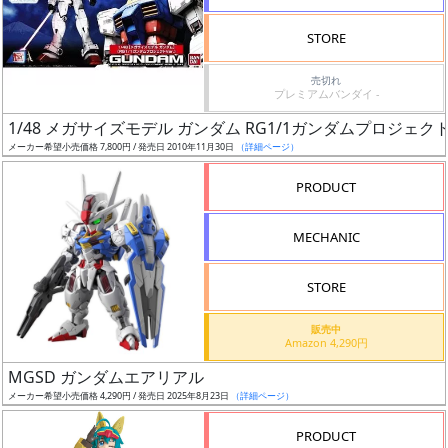
検
STORE
索
売切れ
プレミアムバンダイ -
1/48 メガサイズモデル ガンダム RG1/1ガンダムプロジェクトV
グ
メーカー希望小売価格 7,800円 / 発売日 2010年11月30日
（詳細ページ）
レ
ー
PRODUCT
ド
MECHANIC
ス
STORE
ケ
販売中
ー
Amazon 4,290円
ル
MGSD ガンダムエアリアル
メーカー希望小売価格 4,290円 / 発売日 2025年8月23日
（詳細ページ）
PRODUCT
成