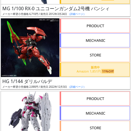
日
MG 1/100 RX-0 ユニコーンガンダム2号機 バンシィ
発
メーカー希望小売価格 6,710円 / 発売日 2012年3月24日
（詳細ページ）
売
PRODUCT
Web
MECHANIC
プッ
シュ
通知
STORE
対象
販売中
Amazon 1,851円
11%Off
ギ
HG 1/144 ダリルバルデ
ャ
メーカー希望小売価格 2,090円 / 発売日 2022年12月3日
（詳細ページ）
ラ
リ
PRODUCT
ー
あ
MECHANIC
り
STORE