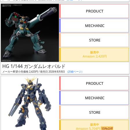
売
切
PRODUCT
含
む
MECHANIC
開
STORE
始
前
販売中
Amazon 2,420円
抽
HG 1/144 ガンダムレオパルド
選
メーカー希望小売価格 2,420円 / 発売日 2026年8月8日
（詳細ページ）
中
PRODUCT
在
MECHANIC
庫
復
STORE
活
販売中
近
Amazon 5,704円
15%Off