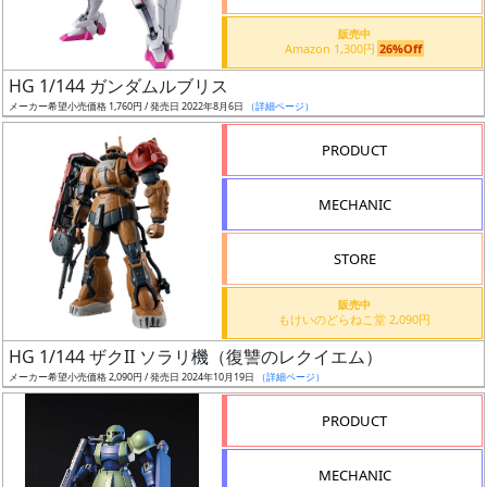
価
格
販売中
Amazon 1,300円
26%Off
改
定
HG 1/144 ガンダムルブリス
メーカー希望小売価格 1,760円 / 発売日 2022年8月6日
（詳細ページ）
予
定
PRODUCT
発
MECHANIC
売
時
STORE
期
販売中
もけいのどらねこ堂 2,090円
HG 1/144 ザクII ソラリ機（復讐のレクイエム）
メーカー希望小売価格 2,090円 / 発売日 2024年10月19日
（詳細ページ）
再
PRODUCT
販
月
MECHANIC