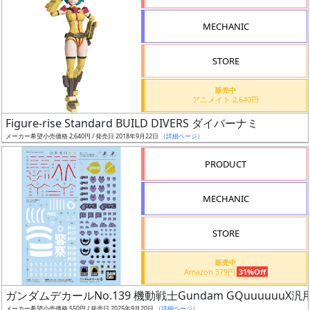
形
MECHANIC
色
STORE
シ
販売中
アニメイト 2,640円
リ
Figure-rise Standard BUILD DIVERS ダイバーナミ
ー
メーカー希望小売価格 2,640円 / 発売日 2018年9月22日
（詳細ページ）
ズ・
タ
PRODUCT
イ
ト
MECHANIC
ル
STORE
販売中
状
Amazon 379円
31%Off
況
ガンダムデカールNo.139 機動戦士Gundam GQuuuuuuX汎
メーカー希望小売価格 550円 / 発売日 2025年9月20日
（詳細ページ）