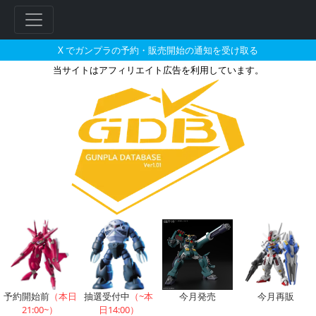
X でガンプラの予約・販売開始の通知を受け取る
当サイトはアフィリエイト広告を利用しています。
1/48 メガサイズモデル RX-7
予約開始前
（本日
抽選受付中
（~本
今月発売
今月再販
21:00~）
日14:00）