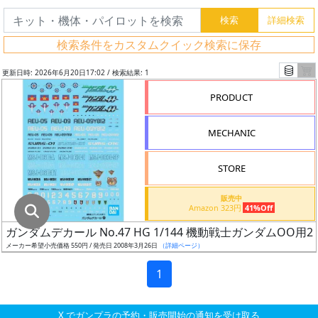
グ
レ
検索条件をカスタムクイック検索に保存
ー
ド
更新日時: 2026年6月20日17:02 / 検索結果: 1
PRODUCT
ス
MECHANIC
ケ
ー
STORE
ル
販売中
Amazon 323円
41%Off
ガンダムデカール No.47 HG 1/144 機動戦士ガンダムOO用2
成
メーカー希望小売価格 550円 / 発売日 2008年3月26日
（詳細ページ）
形
色
1
X でガンプラの予約・販売開始の通知を受け取る