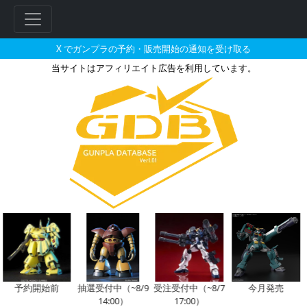
X でガンプラの予約・販売開始の通知を受け取る
当サイトはアフィリエイト広告を利用しています。
ガンダムデカール No.47 HG 1
フ
リ
ー
ワ
ー
ド
検
索
予約開始前
抽選受付中（~8/9
受注受付中（~8/7
今月発売
14:00）
17:00）