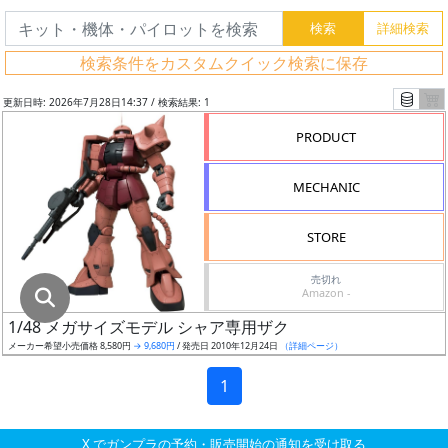
グ
レ
検索条件をカスタムクイック検索に保存
ー
ド
更新日時: 2026年7月28日14:37 / 検索結果: 1
PRODUCT
ス
MECHANIC
ケ
ー
STORE
ル
売切れ
Amazon -
1/48 メガサイズモデル シャア専用ザク
成
メーカー希望小売価格 8,580円
→ 9,680円
/ 発売日 2010年12月24日
（詳細ページ）
形
色
1
X でガンプラの予約・販売開始の通知を受け取る