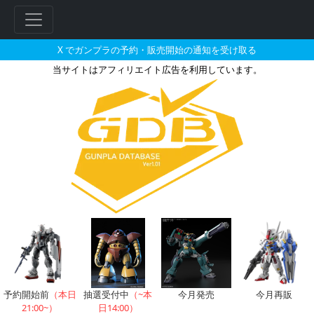
X でガンプラの予約・販売開始の通知を受け取る
当サイトはアフィリエイト広告を利用しています。
1/48 メガサイズモデル シャア
フ
リ
ー
ワ
ー
ド
検
索
予約開始前
（本日
抽選受付中
（~本
今月発売
今月再販
21:00~）
日14:00）