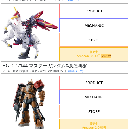
売
切
PRODUCT
含
む
MECHANIC
開
STORE
始
前
販売中
Amazon 3,030円
2%Off
抽
HGFC 1/144 マスターガンダム&風雲再起
選
メーカー希望小売価格 3,080円 / 発売日 2011年8月27日
（詳細ページ）
中
PRODUCT
在
MECHANIC
庫
復
STORE
活
販売中
近
Amazon 2,090円