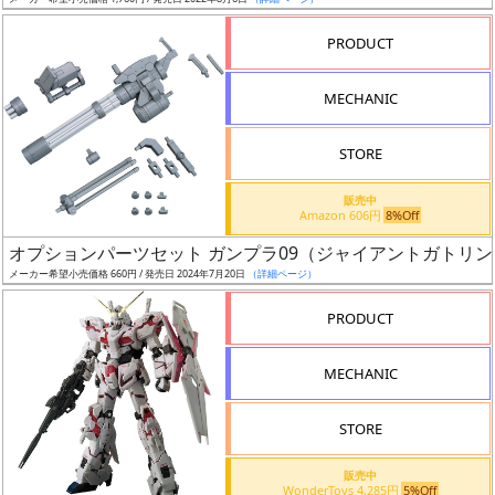
ア
PRODUCT
ー
ト
MECHANIC
イ
ラ
ス
STORE
ト
販売中
レ
Amazon 606円
8%Off
ー
オプションパーツセット ガンプラ09（ジャイアントガトリン
タ
メーカー希望小売価格 660円 / 発売日 2024年7月20日
（詳細ページ）
ー
PRODUCT
MECHANIC
付
属
STORE
品
（β）
販売中
WonderToys 4,285円
5%Off