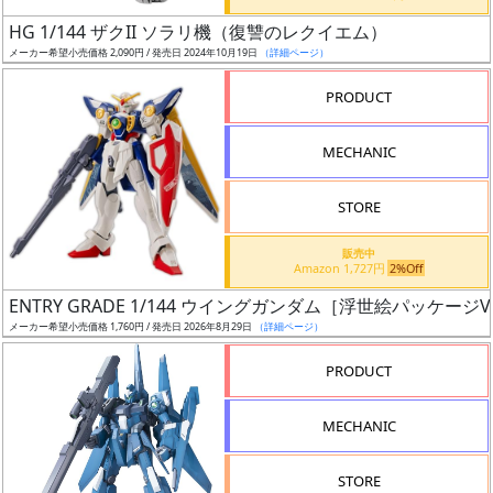
日
HG 1/144 ザクII ソラリ機（復讐のレクイエム）
発
メーカー希望小売価格 2,090円 / 発売日 2024年10月19日
（詳細ページ）
売
PRODUCT
Web
MECHANIC
プッ
シュ
通知
STORE
対象
販売中
Amazon 1,727円
2%Off
ギ
ENTRY GRADE 1/144 ウイングガンダム［浮世絵パッケージVe
ャ
メーカー希望小売価格 1,760円 / 発売日 2026年8月29日
（詳細ページ）
ラ
リ
PRODUCT
ー
あ
MECHANIC
り
STORE