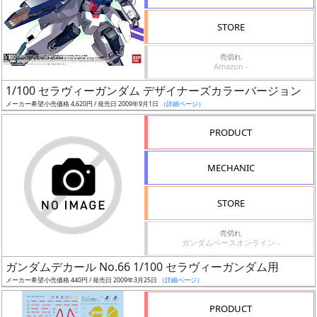
検
STORE
索
売切れ
Amazon -
1/100 セラヴィーガンダム デザイナーズカラーバージョン
グ
メーカー希望小売価格 4,620円 / 発売日 2009年9月1日
（詳細ページ）
レ
ー
PRODUCT
ド
MECHANIC
ス
STORE
ケ
売切れ
ー
ガンダムベースオンライン -
ル
ガンダムデカール No.66 1/100 セラヴィーガンダム用
メーカー希望小売価格 440円 / 発売日 2009年3月25日
（詳細ページ）
PRODUCT
成