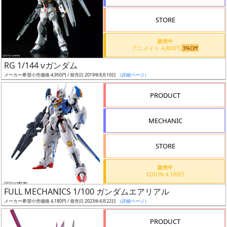
STORE
販売中
アニメイト 4,800円
3%Off
割
RG 1/144 νガンダム
引
メーカー希望小売価格 4,950円 / 発売日 2019年8月10日
（詳細ページ）
PRODUCT
販
MECHANIC
路
STORE
店
販売中
EDION 4,180円
舗
FULL MECHANICS 1/100 ガンダムエアリアル
メーカー希望小売価格 4,180円 / 発売日 2023年4月22日
（詳細ページ）
PRODUCT