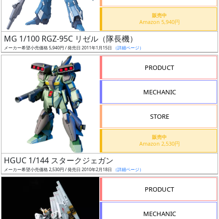
価
格
販売中
Amazon 5,940円
改
定
MG 1/100 RGZ-95C リゼル（隊長機）
メーカー希望小売価格 5,940円 / 発売日 2011年1月15日
（詳細ページ）
予
定
PRODUCT
発
MECHANIC
売
時
STORE
期
販売中
Amazon 2,530円
HGUC 1/144 スタークジェガン
メーカー希望小売価格 2,530円 / 発売日 2010年2月18日
（詳細ページ）
再
PRODUCT
販
月
MECHANIC