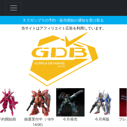
X でガンプラの予約・販売開始の通知を受け取る
当サイトはアフィリエイト広告を利用しています。
1/100 セラヴィーガンダムと
開始前
抽選受付中（~8/9
今月発売
今月再販
プレバン
14:00）