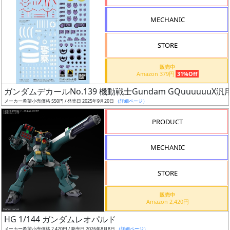
形
MECHANIC
色
STORE
シ
販売中
Amazon 379円
31%Off
リ
ガンダムデカールNo.139 機動戦士Gundam GQuuuuuuX汎
ー
メーカー希望小売価格 550円 / 発売日 2025年9月20日
（詳細ページ）
ズ・
タ
PRODUCT
イ
ト
MECHANIC
ル
STORE
販売中
状
Amazon 2,420円
況
HG 1/144 ガンダムレオパルド
メーカー希望小売価格 2,420円 / 発売日 2026年8月8日
（詳細ページ）