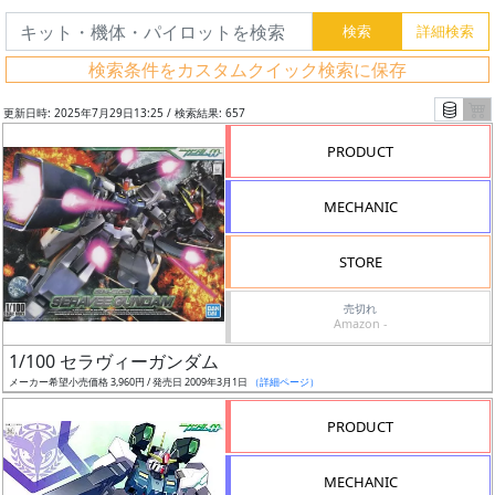
検索条件をカスタムクイック検索に保存
更新日時: 2025年7月29日13:25 / 検索結果: 657
PRODUCT
MECHANIC
STORE
売切れ
Amazon -
フ
1/100 セラヴィーガンダム
リ
メーカー希望小売価格 3,960円 / 発売日 2009年3月1日
（詳細ページ）
ー
PRODUCT
ワ
ー
MECHANIC
ド