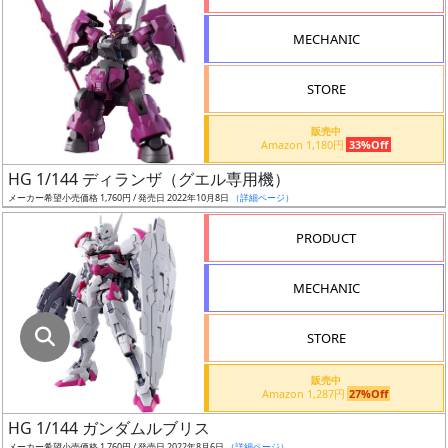
指
定
MECHANIC
し
た
STORE
店
舗
販売中
Amazon 1,180円
33%Off
が
最
HG 1/144 ディランザ（グエル専用機）
安
メーカー希望小売価格 1,760円 / 発売日 2022年10月8日
（詳細ページ）
値
PRODUCT
の
み
MECHANIC
表
示
STORE
ボ
販売中
ッ
Amazon 1,287円
27%Off
ク
HG 1/144 ガンダムルブリス
ス
メーカー希望小売価格 1,760円 / 発売日 2022年8月6日
（詳細ページ）