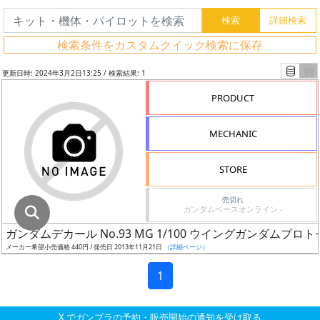
グ
レ
検索条件をカスタムクイック検索に保存
ー
ド
更新日時: 2024年3月2日13:25 / 検索結果: 1
PRODUCT
ス
MECHANIC
ケ
ー
STORE
ル
売切れ
ガンダムベースオンライン -
ガンダムデカール No.93 MG 1/100 ウイングガンダムプロト
成
メーカー希望小売価格 440円 / 発売日 2013年11月21日
（詳細ページ）
形
色
1
X でガンプラの予約・販売開始の通知を受け取る