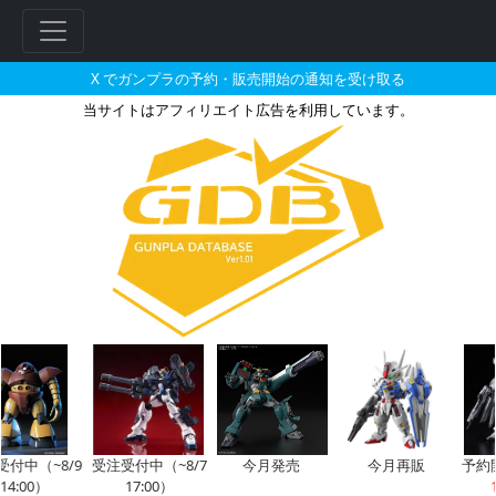
X でガンプラの予約・販売開始の通知を受け取る
当サイトはアフィリエイト広告を利用しています。
ガンダムデカール No.93 MG 
フ
リ
ー
ワ
ー
ド
検
索
付中（~8/9
受注受付中（~8/7
今月発売
今月再販
予約
14:00）
17:00）
1