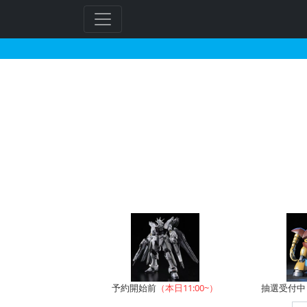
ガンダムデカール No.9
フ
リ
ー
ワ
ー
ド
検
索
予約開始前
（本日11:00~）
抽選受付中（~