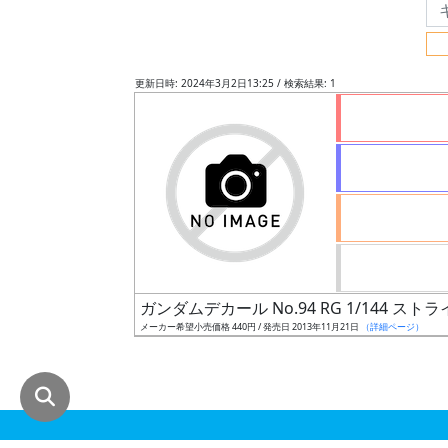
グ
レ
ー
更新日時: 2024年3月2日13:25 / 検索結果: 1
ド
ス
ケ
ー
ル
ガンダムデカール No.94 RG 1/144 
メーカー希望小売価格 440円 / 発売日 2013年11月21日
（詳細ページ）
成
形
色