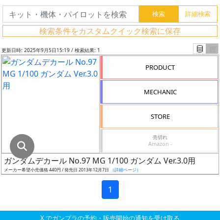
グ
レ
検索条件をカスタムクイック検索に保存
ー
ド
更新日時: 2025年9月5日15:19 / 検索結果: 1
PRODUCT
ス
MECHANIC
ケ
ー
STORE
ル
売切れ
Amazon -
ガンダムデカール No.97 MG 1/100 ガンダム Ver.3.0用
成
メーカー希望小売価格 440円 / 発売日 2013年12月7日
（詳細ページ）
形
色
1
X でガンプラの予約・販売開始の通知を受け取る