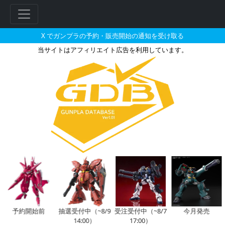
X でガンプラの予約・販売開始の通知を受け取る
当サイトはアフィリエイト広告を利用しています。
ガンダムデカール No.97 MG 1/
フ
リ
ー
ワ
ー
ド
検
索
予約開始前
抽選受付中（~8/9
受注受付中（~8/7
今月発売
14:00）
17:00）