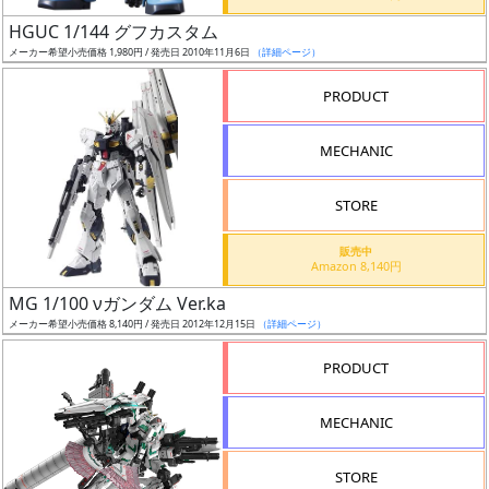
日
HGUC 1/144 グフカスタム
発
メーカー希望小売価格 1,980円 / 発売日 2010年11月6日
（詳細ページ）
売
PRODUCT
Web
MECHANIC
プッ
シュ
通知
STORE
対象
販売中
Amazon 8,140円
ギ
MG 1/100 νガンダム Ver.ka
ャ
メーカー希望小売価格 8,140円 / 発売日 2012年12月15日
（詳細ページ）
ラ
リ
PRODUCT
ー
あ
MECHANIC
り
STORE