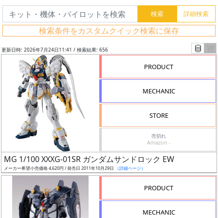
検索条件をカスタムクイック検索に保存
更新日時: 2026年7月24日11:41 / 検索結果: 656
PRODUCT
MECHANIC
STORE
売切れ
Amazon -
フ
MG 1/100 XXXG-01SR ガンダムサンドロック EW
リ
メーカー希望小売価格 4,620円 / 発売日 2011年10月29日
（詳細ページ）
ー
PRODUCT
ワ
ー
MECHANIC
ド