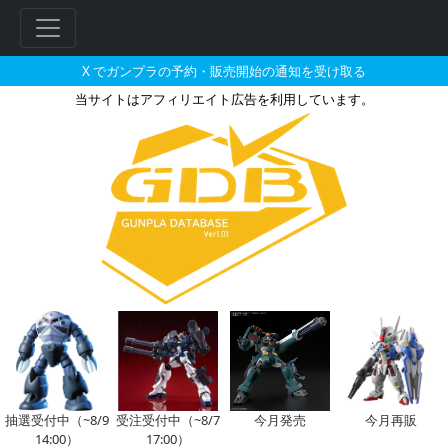
X でガンプラの予約・販売開始の通知を受け取る
当サイトはアフィリエイト広告を利用しています。
MG 1/100 XXXG-01SR
抽選受付中（~8/9
受注受付中（~8/7
今月発売
今月再販
14:00）
17:00）