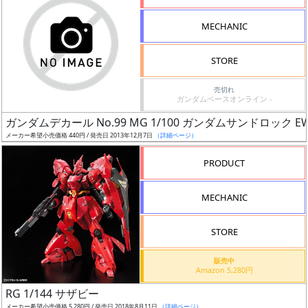
形
MECHANIC
色
STORE
シ
売切れ
ガンダムベースオンライン -
リ
ガンダムデカール No.99 MG 1/100 ガンダムサンドロック E
ー
メーカー希望小売価格 440円 / 発売日 2013年12月7日
（詳細ページ）
ズ・
タ
PRODUCT
イ
ト
MECHANIC
ル
STORE
販売中
状
Amazon 5,280円
況
RG 1/144 サザビー
メーカー希望小売価格 5,280円 / 発売日 2018年8月11日
（詳細ページ）