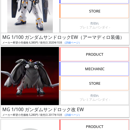
検
STORE
索
売切れ
プレミアムバンダイ -
MG 1/100 ガンダムサンドロックEW（アーマディロ装備）
グ
メーカー希望小売価格 6,380円 / 発売日 2020年10月
（詳細ページ）
レ
ー
PRODUCT
ド
MECHANIC
ス
STORE
ケ
売切れ
ー
プレミアムバンダイ -
ル
MG 1/100 ガンダムサンドロック改 EW
メーカー希望小売価格 5,280円 / 発売日 2017年10月
（詳細ページ）
PRODUCT
成