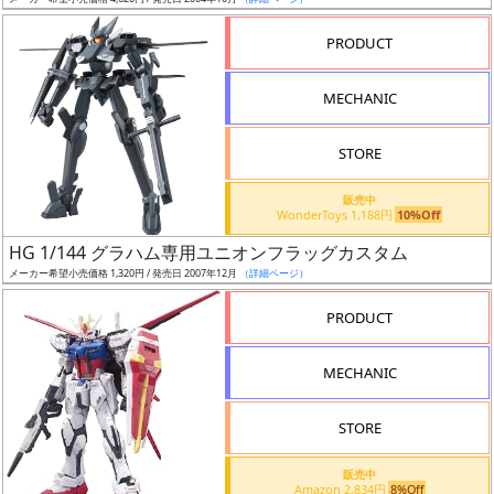
ア
PRODUCT
ー
ト
MECHANIC
イ
ラ
ス
STORE
ト
販売中
レ
WonderToys 1,188円
10%Off
ー
HG 1/144 グラハム専用ユニオンフラッグカスタム
タ
メーカー希望小売価格 1,320円 / 発売日 2007年12月
（詳細ページ）
ー
PRODUCT
MECHANIC
付
属
STORE
品
（β）
販売中
Amazon 2,834円
8%Off