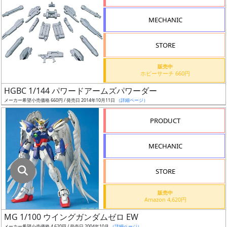
指
定
MECHANIC
し
た
STORE
店
舗
販売中
ホビーサーチ 660円
が
最
HGBC 1/144 パワードアームズパワーダー
安
メーカー希望小売価格 660円 / 発売日 2014年10月11日
（詳細ページ）
値
PRODUCT
の
み
MECHANIC
表
示
STORE
ボ
販売中
ッ
Amazon 4,620円
ク
MG 1/100 ウイングガンダムゼロ EW
ス
メーカー希望小売価格 4,620円 / 発売日 2004年10月
（詳細ページ）