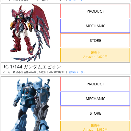
売
切
PRODUCT
含
む
MECHANIC
開
STORE
始
前
販売中
Amazon 4,620円
抽
RG 1/144 ガンダムエピオン
選
メーカー希望小売価格 4,620円 / 発売日 2023年9月30日
（詳細ページ）
中
PRODUCT
在
MECHANIC
庫
復
STORE
活
販売中
近
Amazon 1,980円