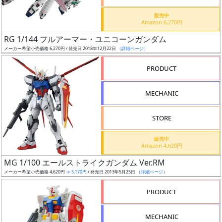
価
格
販売中
Amazon 6,270円
改
定
RG 1/144 フルアーマー・ユニコーンガンダム
メーカー希望小売価格 6,270円 / 発売日 2018年12月22日
（詳細ページ）
予
定
PRODUCT
発
MECHANIC
売
時
STORE
期
販売中
Amazon 4,620円
MG 1/100 エールストライクガンダム Ver.RM
メーカー希望小売価格 4,620円
→ 5,170円
/ 発売日 2013年5月25日
（詳細ページ）
再
PRODUCT
販
月
MECHANIC