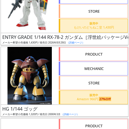
STORE
販売中
もけいのどらねこ堂 1,430円
割
ENTRY GRADE 1/144 RX-78-2 ガンダム［浮世絵パッケージVe
引
メーカー希望小売価格 1,430円 / 発売日 2026年8月29日
（詳細ページ）
PRODUCT
販
MECHANIC
路
STORE
店
販売中
Amazon 966円
27%Off
舗
HG 1/144 ゴッグ
メーカー希望小売価格 1,320円 / 発売日 2000年3月
（詳細ページ）
PRODUCT