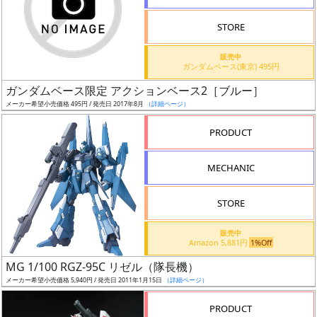
検
STORE
索
販売中
ガンダムベース(東京) 495円
ガンダムベース限定 アクションベース2［ブルー］
グ
メーカー希望小売価格 495円 / 発売日 2017年8月
（詳細ページ）
レ
ー
PRODUCT
ド
MECHANIC
ス
STORE
ケ
販売中
ー
Amazon 5,881円
1%Off
ル
MG 1/100 RGZ-95C リゼル（隊長機）
メーカー希望小売価格 5,940円 / 発売日 2011年1月15日
（詳細ページ）
PRODUCT
成