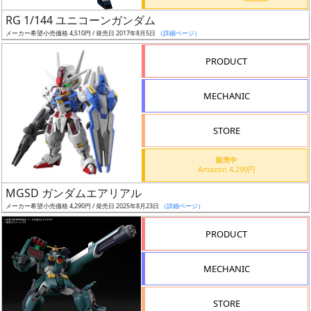
日
RG 1/144 ユニコーンガンダム
発
メーカー希望小売価格 4,510円 / 発売日 2017年8月5日
（詳細ページ）
売
PRODUCT
Web
MECHANIC
プッ
シュ
通知
STORE
対象
販売中
Amazon 4,290円
ギ
MGSD ガンダムエアリアル
ャ
メーカー希望小売価格 4,290円 / 発売日 2025年8月23日
（詳細ページ）
ラ
リ
PRODUCT
ー
あ
MECHANIC
り
STORE