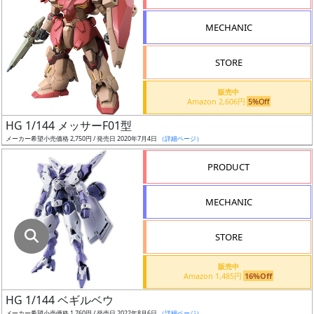
指
定
MECHANIC
し
た
STORE
店
舗
販売中
Amazon 2,606円
5%Off
が
最
HG 1/144 メッサーF01型
安
メーカー希望小売価格 2,750円 / 発売日 2020年7月4日
（詳細ページ）
値
PRODUCT
の
み
MECHANIC
表
示
STORE
ボ
販売中
ッ
Amazon 1,485円
16%Off
ク
HG 1/144 ベギルベウ
ス
メーカー希望小売価格 1,760円 / 発売日 2022年8月6日
（詳細ページ）