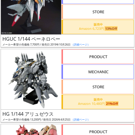
STORE
販売中
Amazon 6,723円
13%Off
割
HGUC 1/144 ペーネロペー
引
メーカー希望小売価格 7,700円 / 発売日 2019年10月26日
（詳細ページ）
PRODUCT
販
MECHANIC
路
STORE
店
販売中
Amazon 10,480円
21%Off
舗
HG 1/144 アリュゼウス
メーカー希望小売価格 13,200円 / 発売日 2026年4月25日
（詳細ページ）
PRODUCT