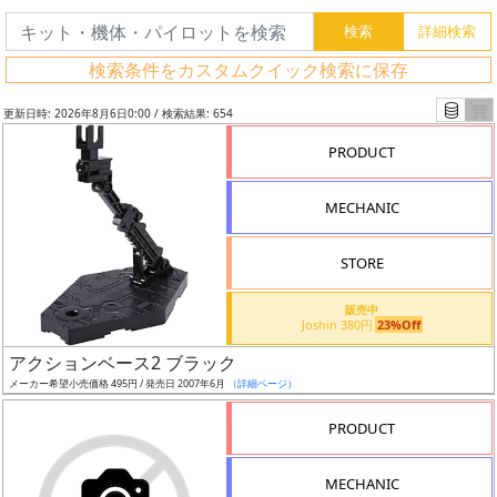
検索条件をカスタムクイック検索に保存
更新日時: 2026年8月6日0:00 / 検索結果: 654
PRODUCT
MECHANIC
STORE
販売中
Joshin 380円
23%Off
フ
アクションベース2 ブラック
リ
メーカー希望小売価格 495円 / 発売日 2007年6月
（詳細ページ）
ー
PRODUCT
ワ
ー
MECHANIC
ド