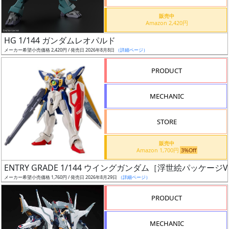
価
格
販売中
Amazon 2,420円
改
定
HG 1/144 ガンダムレオパルド
メーカー希望小売価格 2,420円 / 発売日 2026年8月8日
（詳細ページ）
予
定
PRODUCT
発
MECHANIC
売
時
STORE
期
販売中
Amazon 1,700円
3%Off
ENTRY GRADE 1/144 ウイングガンダム［浮世絵パッケージVe
メーカー希望小売価格 1,760円 / 発売日 2026年8月29日
（詳細ページ）
再
PRODUCT
販
月
MECHANIC