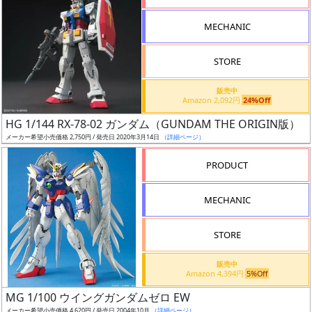
形
MECHANIC
色
STORE
シ
販売中
Amazon 2,092円
24%Off
リ
HG 1/144 RX-78-02 ガンダム（GUNDAM THE ORIGIN版）
ー
メーカー希望小売価格 2,750円 / 発売日 2020年3月14日
（詳細ページ）
ズ・
タ
PRODUCT
イ
ト
MECHANIC
ル
STORE
販売中
状
Amazon 4,394円
5%Off
況
MG 1/100 ウイングガンダムゼロ EW
メーカー希望小売価格 4,620円 / 発売日 2004年10月
（詳細ページ）