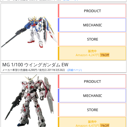
売
切
PRODUCT
含
む
MECHANIC
開
STORE
始
前
販売中
Amazon 4,247円
1%Off
抽
MG 1/100 ウイングガンダム EW
選
メーカー希望小売価格 4,290円 / 発売日 2011年3月26日
（詳細ページ）
中
PRODUCT
在
MECHANIC
庫
復
STORE
活
販売中
近
Amazon 4,475円
1%Off