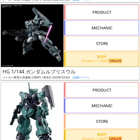
ア
PRODUCT
ー
ト
MECHANIC
イ
ラ
ス
STORE
ト
販売中
レ
Amazon 1,700円
19%Off
ー
HG 1/144 ガンダムルブリスウル
タ
メーカー希望小売価格 2,090円 / 発売日 2023年3月4日
（詳細ページ）
ー
PRODUCT
MECHANIC
付
属
STORE
品
（β）
販売中
Amazon 1,380円
22%Off