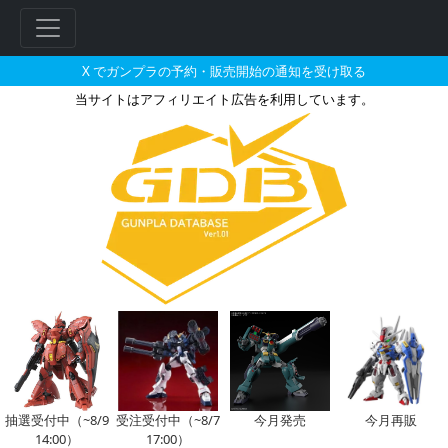
X でガンプラの予約・販売開始の通知を受け取る
当サイトはアフィリエイト広告を利用しています。
ハロプラ モモハロの販売・再販
フ
リ
ー
ワ
ー
ド
検
索
抽選受付中（~8/9
受注受付中（~8/7
今月発売
今月再販
14:00）
17:00）