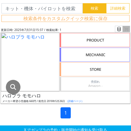
グ
レ
検索条件をカスタムクイック検索に保存
ー
ド
更新日時: 2025年7月31日15:37 / 検索結果: 1
PRODUCT
ス
MECHANIC
ケ
ー
STORE
ル
売切れ
Amazon -
ハロプラ モモハロ
成
メーカー希望小売価格 660円 / 発売日 2018年5月26日
（詳細ページ）
形
色
1
X でガンプラの予約・販売開始の通知を受け取る