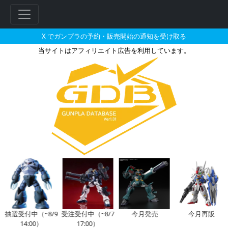
X でガンプラの予約・販売開始の通知を受け取る
当サイトはアフィリエイト広告を利用しています。
ビルダーズパーツ 1/144 シス
フ
リ
ー
ワ
ー
ド
検
索
日
抽選受付中（~8/9
受注受付中（~8/7
今月発売
今月再販
14:00）
17:00）