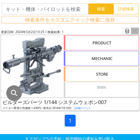
グ
レ
検索条件をカスタムクイック検索に保存
ー
ド
更新日時: 2024年3月2日13:25 / 検索結果: 1
PRODUCT
ス
MECHANIC
ケ
ー
STORE
ル
売切れ
-
ビルダーズパーツ 1/144 システムウェポン007
成
メーカー希望小売価格 1,430円 / 発売日 2014年7月19日
（詳細ページ）
形
色
1
X でガンプラの予約・販売開始の通知を受け取る