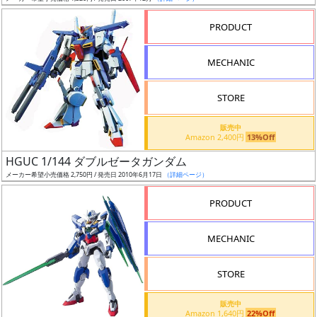
売
切
PRODUCT
含
む
MECHANIC
開
STORE
始
前
販売中
Amazon 2,400円
13%Off
抽
HGUC 1/144 ダブルゼータガンダム
選
メーカー希望小売価格 2,750円 / 発売日 2010年6月17日
（詳細ページ）
中
PRODUCT
在
MECHANIC
庫
復
STORE
活
販売中
近
Amazon 1,640円
22%Off