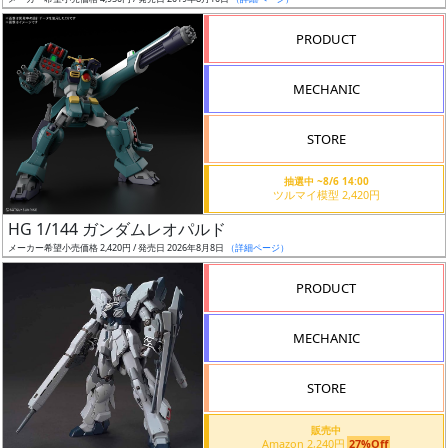
ア
PRODUCT
ー
ト
MECHANIC
イ
ラ
ス
STORE
ト
抽選中 ~8/6 14:00
レ
ツルマイ模型 2,420円
ー
HG 1/144 ガンダムレオパルド
タ
メーカー希望小売価格 2,420円 / 発売日 2026年8月8日
（詳細ページ）
ー
PRODUCT
MECHANIC
付
属
STORE
品
（β）
販売中
Amazon 2,240円
27%Off