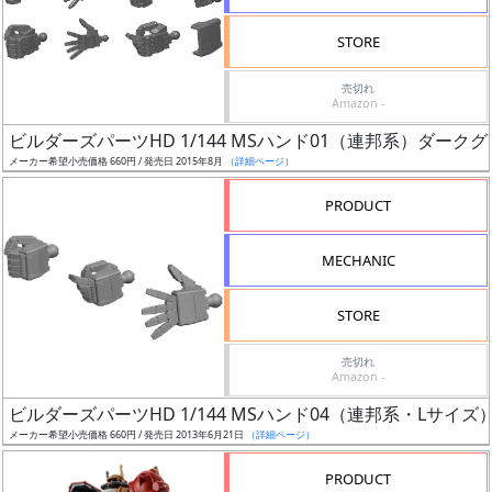
検
STORE
索
売切れ
Amazon -
ビルダーズパーツHD 1/144 MSハンド01（連邦系）ダーク
グ
メーカー希望小売価格 660円 / 発売日 2015年8月
（詳細ページ）
レ
ー
PRODUCT
ド
MECHANIC
ス
STORE
ケ
売切れ
ー
Amazon -
ル
ビルダーズパーツHD 1/144 MSハンド04（連邦系・Lサイズ
メーカー希望小売価格 660円 / 発売日 2013年6月21日
（詳細ページ）
PRODUCT
成