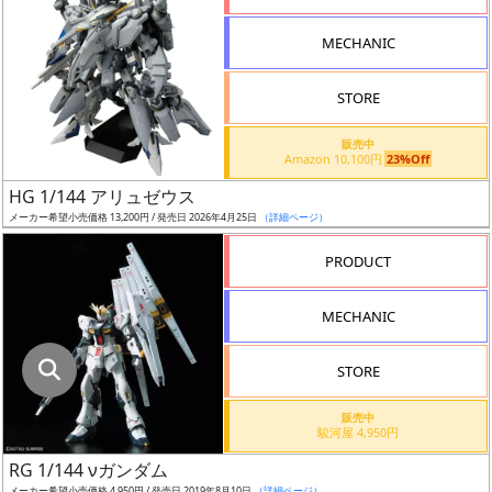
指
定
MECHANIC
し
た
STORE
店
舗
販売中
Amazon 10,100円
23%Off
が
最
HG 1/144 アリュゼウス
安
メーカー希望小売価格 13,200円 / 発売日 2026年4月25日
（詳細ページ）
値
PRODUCT
の
み
MECHANIC
表
示
STORE
ボ
販売中
ッ
駿河屋 4,950円
ク
RG 1/144 νガンダム
ス
メーカー希望小売価格 4,950円 / 発売日 2019年8月10日
（詳細ページ）