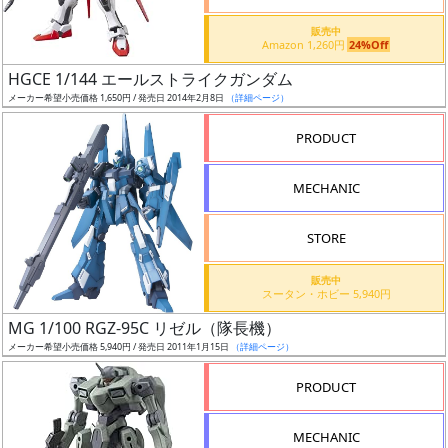
価
格
販売中
Amazon 1,260円
24%Off
改
定
HGCE 1/144 エールストライクガンダム
メーカー希望小売価格 1,650円 / 発売日 2014年2月8日
（詳細ページ）
予
定
PRODUCT
発
MECHANIC
売
時
STORE
期
販売中
スータン・ホビー 5,940円
MG 1/100 RGZ-95C リゼル（隊長機）
メーカー希望小売価格 5,940円 / 発売日 2011年1月15日
（詳細ページ）
再
PRODUCT
販
月
MECHANIC