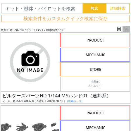
検索条件をカスタムクイック検索に保存
更新日時: 2026年7月30日13:21 / 検索結果: 651
PRODUCT
MECHANIC
STORE
売切れ
Amazon -
フ
ビルダーズパーツHD 1/144 MSハンド01（連邦系）
リ
メーカー希望小売価格 660円 / 発売日 2012年7月28日
（詳細ページ）
ー
PRODUCT
ワ
ー
MECHANIC
ド