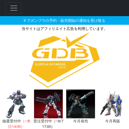
X でガンプラの予約・販売開始の通知を受け取る
当サイトはアフィリエイト広告を利用しています。
ビルダーズパーツHD 1/144 
抽選受付中
（~本
受注受付中（~8/7
今月発売
今月再販
日14:00）
17:00）