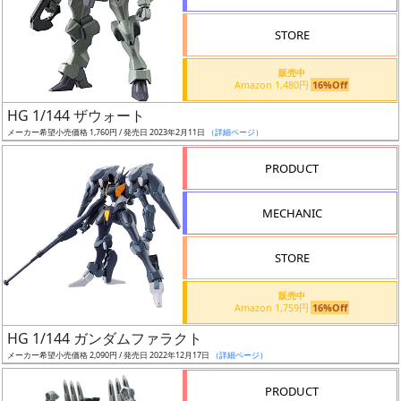
STORE
販売中
Amazon 1,480円
16%Off
割
HG 1/144 ザウォート
引
メーカー希望小売価格 1,760円 / 発売日 2023年2月11日
（詳細ページ）
PRODUCT
販
MECHANIC
路
STORE
店
販売中
Amazon 1,759円
16%Off
舗
HG 1/144 ガンダムファラクト
メーカー希望小売価格 2,090円 / 発売日 2022年12月17日
（詳細ページ）
PRODUCT