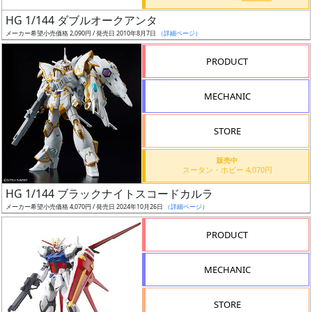
日
HG 1/144 ダブルオークアンタ
発
メーカー希望小売価格 2,090円 / 発売日 2010年8月7日
（詳細ページ）
売
PRODUCT
Web
MECHANIC
プッ
シュ
通知
STORE
対象
販売中
スータン・ホビー 4,070円
ギ
HG 1/144 ブラックナイトスコードカルラ
ャ
メーカー希望小売価格 4,070円 / 発売日 2024年10月26日
（詳細ページ）
ラ
リ
PRODUCT
ー
あ
MECHANIC
り
STORE