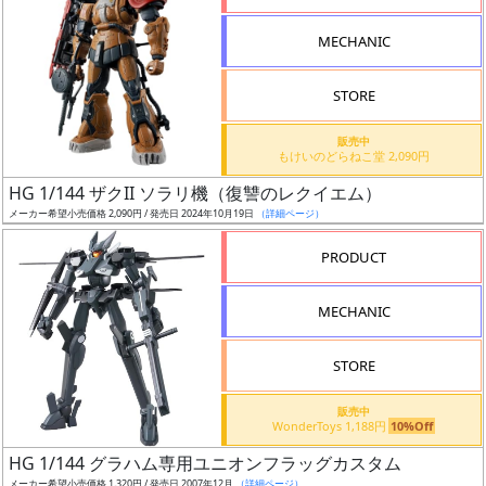
形
MECHANIC
色
STORE
シ
販売中
もけいのどらねこ堂 2,090円
リ
HG 1/144 ザクII ソラリ機（復讐のレクイエム）
ー
メーカー希望小売価格 2,090円 / 発売日 2024年10月19日
（詳細ページ）
ズ・
タ
PRODUCT
イ
ト
MECHANIC
ル
STORE
販売中
状
WonderToys 1,188円
10%Off
況
HG 1/144 グラハム専用ユニオンフラッグカスタム
メーカー希望小売価格 1,320円 / 発売日 2007年12月
（詳細ページ）