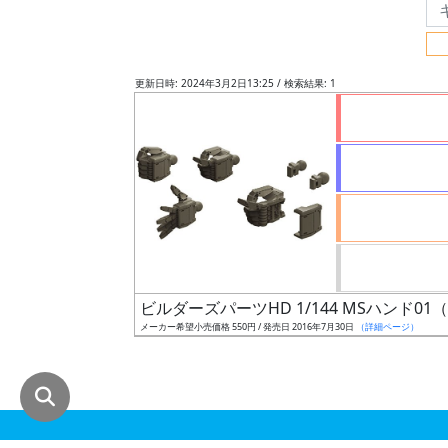
グ
レ
ー
更新日時: 2024年3月2日13:25 / 検索結果: 1
ド
ス
ケ
ー
ル
ビルダーズパーツHD 1/144 MSハンド
メーカー希望小売価格 550円 / 発売日 2016年7月30日
（詳細ページ）
成
形
色