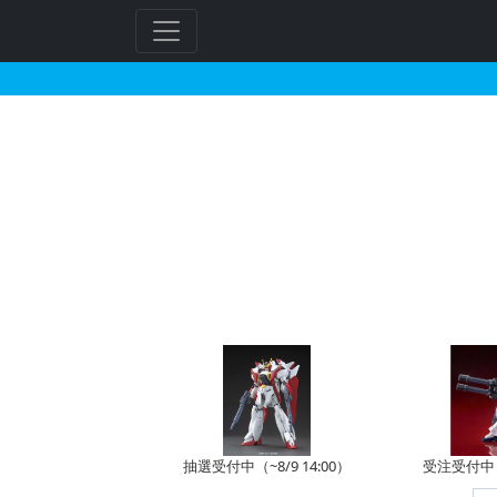
ビルダーズパーツHD 1
フ
リ
ー
ワ
ー
ド
検
索
抽選受付中（~8/9 14:00）
受注受付中（~