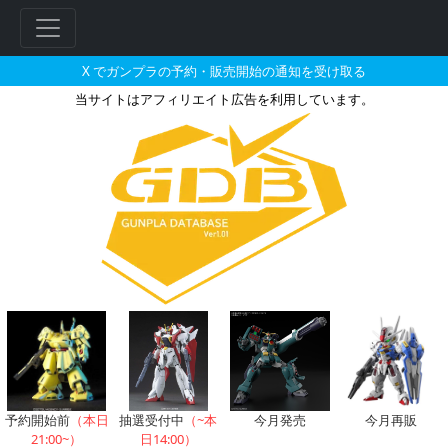
X でガンプラの予約・販売開始の通知を受け取る
当サイトはアフィリエイト広告を利用しています。
ビルダーズパーツHD ノンスケー
フ
リ
ー
ワ
ー
ド
検
索
予約開始前
（本日
抽選受付中
（~本
今月発売
今月再販
21:00~）
日14:00）