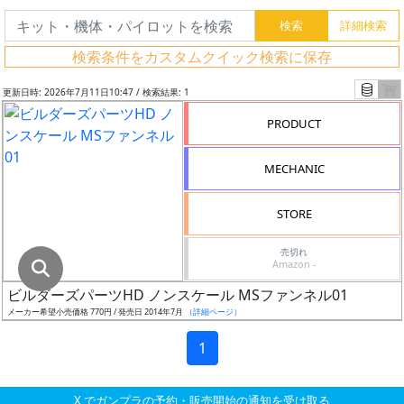
グ
レ
検索条件をカスタムクイック検索に保存
ー
ド
更新日時: 2026年7月11日10:47 / 検索結果: 1
PRODUCT
ス
MECHANIC
ケ
ー
STORE
ル
売切れ
Amazon -
ビルダーズパーツHD ノンスケール MSファンネル01
成
メーカー希望小売価格 770円 / 発売日 2014年7月
（詳細ページ）
形
色
1
X でガンプラの予約・販売開始の通知を受け取る