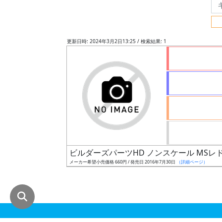
グ
レ
ー
更新日時: 2024年3月2日13:25 / 検索結果: 1
ド
ス
ケ
ー
ル
ビルダーズパーツHD ノンスケール MSレ
メーカー希望小売価格 660円 / 発売日 2016年7月30日
（詳細ページ）
成
形
色