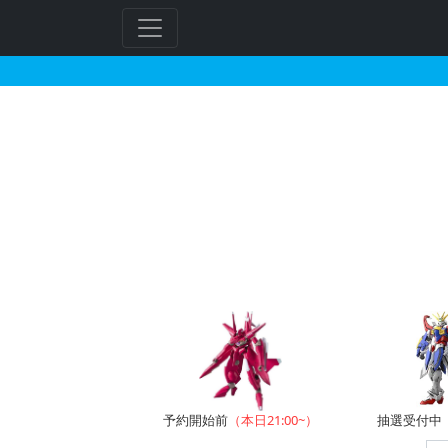
ビルダーズパーツHD ノ
フ
リ
ー
ワ
ー
ド
検
索
予約開始前
（本日21:00~）
抽選受付中（~8