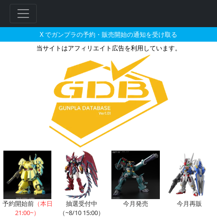
X でガンプラの予約・販売開始の通知を受け取る
当サイトはアフィリエイト広告を利用しています。
ビークルモデル 007 タイ・アド
フ
リ
ー
ワ
ー
ド
検
索
予約開始前
（本日
抽選受付中
今月発売
今月再販
21:00~）
（~8/10 15:00）