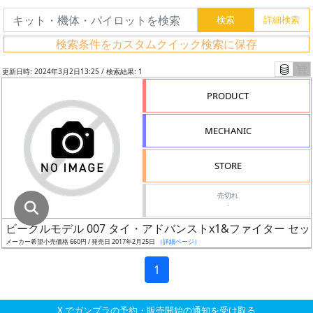
グ
レ
検索条件をカスタムクイック検索に保存
ー
ド
更新日時: 2024年3月2日13:25 / 検索結果: 1
PRODUCT
ス
MECHANIC
ケ
ー
STORE
ル
売切れ
-
ビークルモデル 007 タイ・アドバンストx1&ファイター セッ
成
メーカー希望小売価格 660円 / 発売日 2017年2月25日
（詳細ページ）
形
色
1
X でガンプラの予約・販売開始の通知を受け取る