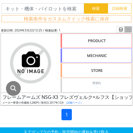
グ
レ
検索条件をカスタムクイック検索に保存
ー
ド
更新日時: 2024年3月2日13:25 / 検索結果: 1
PRODUCT
ス
MECHANIC
ケ
ー
STORE
ル
売切れ
-
フレームアームズ NSG-X3 フレズヴェルク=ルフス【ショッ
成
メーカー希望小売価格 5,280円 / 発売日 2017年12月
（詳細ページ）
形
色
1
X でガンプラの予約・販売開始の通知を受け取る