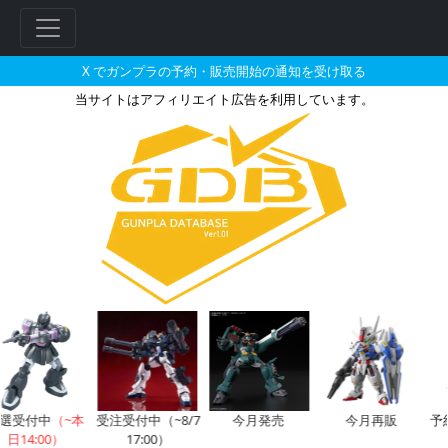
X でガンプラの予約・販売開始の通知を受け取る
当サイトはアフィリエイト広告を利用しています。
フレームアームズ NSG-X3 
フ
リ
ー
ワ
ー
ド
検
索
選受付中
（~本
受注受付中（~8/7
今月発売
今月再販
予
日14:00）
17:00）