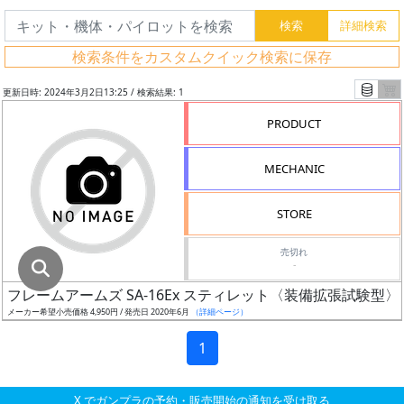
グ
レ
検索条件をカスタムクイック検索に保存
ー
ド
更新日時: 2024年3月2日13:25 / 検索結果: 1
PRODUCT
ス
MECHANIC
ケ
ー
STORE
ル
売切れ
-
フレームアームズ SA-16Ex スティレット〈装備拡張試験型〉
成
メーカー希望小売価格 4,950円 / 発売日 2020年6月
（詳細ページ）
形
色
1
X でガンプラの予約・販売開始の通知を受け取る