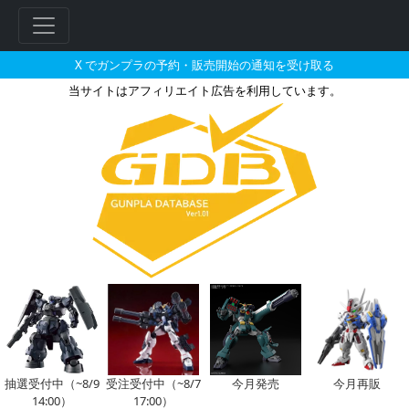
X でガンプラの予約・販売開始の通知を受け取る
当サイトはアフィリエイト広告を利用しています。
フレームアームズ SA-16Ex 
フ
リ
ー
ワ
ー
ド
検
索
抽選受付中（~8/9
受注受付中（~8/7
今月発売
今月再販
14:00）
17:00）