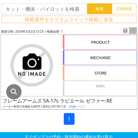
グ
レ
検索条件をカスタムクイック検索に保存
ー
ド
更新日時: 2024年3月2日13:25 / 検索結果: 1
PRODUCT
ス
MECHANIC
ケ
ー
STORE
ル
売切れ
-
フレームアームズ SA-17s ラピエール ゼファー:RE
成
メーカー希望小売価格 3,960円 / 発売日 2017年11月
（詳細ページ）
形
色
1
X でガンプラの予約・販売開始の通知を受け取る