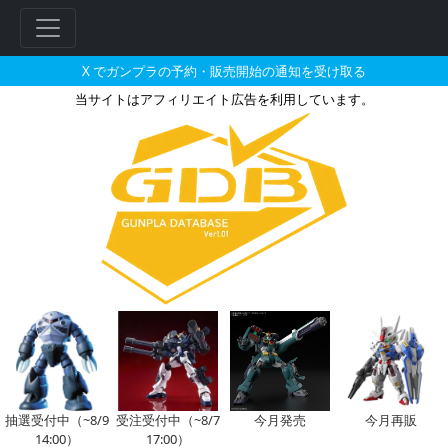
X でガンプラの予約・販売開始の通知を受け取る
当サイトはアフィリエイト広告を利用しています。
フレームアームズ SA-17s ラピ
フ
リ
ー
ワ
ー
ド
検
索
抽選受付中（~8/9
受注受付中（~8/7
今月発売
今月再販
14:00）
17:00）