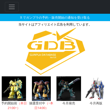
X でガンプラの予約・販売開始の通知を受け取る
当サイトはアフィリエイト広告を利用しています。
フレームアームズ エクステンドア
フ
リ
ー
ワ
ー
ド
検
索
予約開始前
（本日
抽選受付中
（~本
今月発売
今月再販
21:00~）
日14:00）