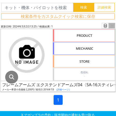
グ
レ
検索条件をカスタムクイック検索に保存
ー
ド
更新日時: 2024年3月2日13:25 / 検索結果: 1
PRODUCT
ス
MECHANIC
ケ
ー
STORE
ル
売切れ
-
フレームアームズ エクステンドアームズ04〈SA-16スティ
成
メーカー希望小売価格 2,200円 / 発売日 2016年7月
（詳細ページ）
形
色
1
X でガンプラの予約・販売開始の通知を受け取る