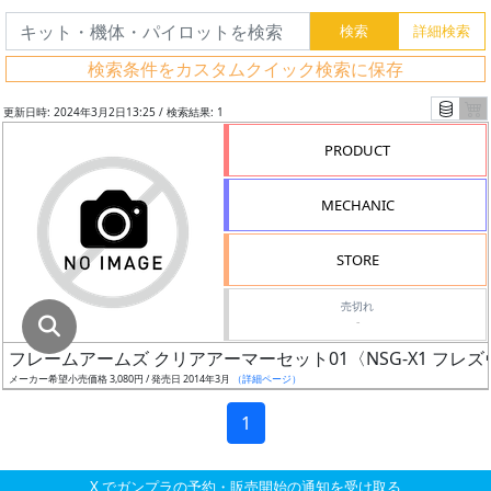
グ
レ
検索条件をカスタムクイック検索に保存
ー
ド
更新日時: 2024年3月2日13:25 / 検索結果: 1
PRODUCT
ス
MECHANIC
ケ
ー
STORE
ル
売切れ
-
フレームアームズ クリアアーマーセット01〈NSG-X1 フレ
成
メーカー希望小売価格 3,080円 / 発売日 2014年3月
（詳細ページ）
形
色
1
X でガンプラの予約・販売開始の通知を受け取る