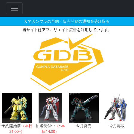
X でガンプラの予約・販売開始の通知を受け取る
当サイトはアフィリエイト広告を利用しています。
フレームアームズ クリアアーマー
フ
リ
ー
ワ
ー
ド
検
索
予約開始前
（本日
抽選受付中
（~本
今月発売
今月再販
21:00~）
日14:00）