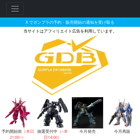
X でガンプラの予約・販売開始の通知を受け取る
当サイトはアフィリエイト広告を利用しています。
フレームアームズ コボルド+シュトラ
フ
リ
ー
ワ
ー
ド
検
索
予約開始前
（本日
抽選受付中
（~本
今月発売
今月再販
21:00~）
日14:00）