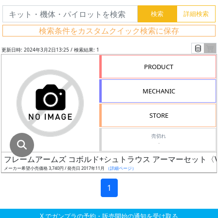
グ
レ
検索条件をカスタムクイック検索に保存
ー
ド
更新日時: 2024年3月2日13:25 / 検索結果: 1
PRODUCT
ス
MECHANIC
ケ
ー
STORE
ル
売切れ
-
フレームアームズ コボルド+シュトラウス アーマーセット〈Ver.F
成
メーカー希望小売価格 3,740円 / 発売日 2017年11月
（詳細ページ）
形
色
1
X でガンプラの予約・販売開始の通知を受け取る