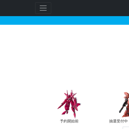
フレームアームズ 四八式
フ
リ
ー
ワ
ー
ド
検
索
予約開始前
抽選受付中