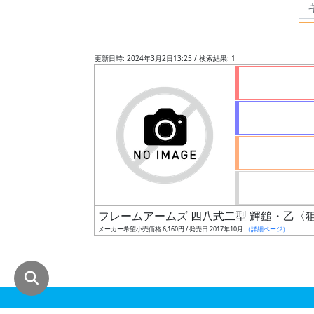
グ
レ
ー
更新日時: 2024年3月2日13:25 / 検索結果: 1
ド
ス
ケ
ー
ル
フレームアームズ 四八式二型 輝鎚・乙〈狙
メーカー希望小売価格 6,160円 / 発売日 2017年10月
（詳細ページ）
成
形
色