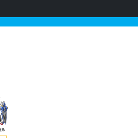
〉:REの販売・再販・予
再販