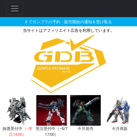
X でガンプラの予約・販売開始の通知を受け取る
当サイトはアフィリエイト広告を利用しています。
フレームアームズ・ガール B2タペ
フ
リ
ー
ワ
ー
ド
検
索
抽選受付中
（~本
受注受付中（~8/7
今月発売
今月再販
日14:00）
17:00）