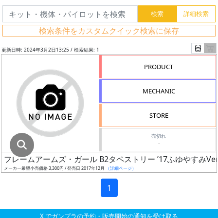
グ
レ
検索条件をカスタムクイック検索に保存
ー
ド
更新日時: 2024年3月2日13:25 / 検索結果: 1
PRODUCT
ス
MECHANIC
ケ
ー
STORE
ル
売切れ
-
フレームアームズ・ガール B2タペストリー ’17ふゆやすみVe
成
メーカー希望小売価格 3,300円 / 発売日 2017年12月
（詳細ページ）
形
色
1
X でガンプラの予約・販売開始の通知を受け取る