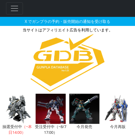
X でガンプラの予約・販売開始の通知を受け取る
当サイトはアフィリエイト広告を利用しています。
フレームアームズ・ガール アー
フ
リ
ー
ワ
ー
ド
検
索
抽選受付中
（~本
受注受付中（~8/7
今月発売
今月再販
日14:00）
17:00）