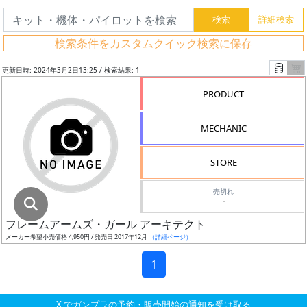
グ
レ
検索条件をカスタムクイック検索に保存
ー
ド
更新日時: 2024年3月2日13:25 / 検索結果: 1
PRODUCT
ス
MECHANIC
ケ
ー
STORE
ル
売切れ
-
フレームアームズ・ガール アーキテクト
成
メーカー希望小売価格 4,950円 / 発売日 2017年12月
（詳細ページ）
形
色
1
X でガンプラの予約・販売開始の通知を受け取る