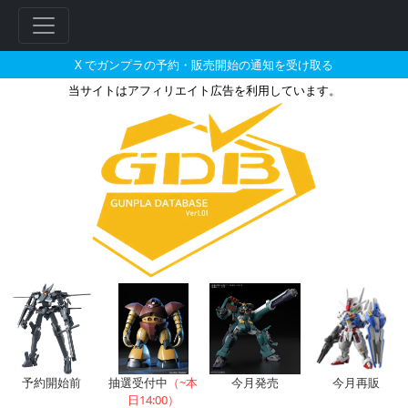
X でガンプラの予約・販売開始の通知を受け取る
当サイトはアフィリエイト広告を利用しています。
1/100 ガンダムの販売・再販・予
フ
リ
ー
ワ
ー
ド
検
索
予約開始前
抽選受付中
（~本
今月発売
今月再販
日14:00）