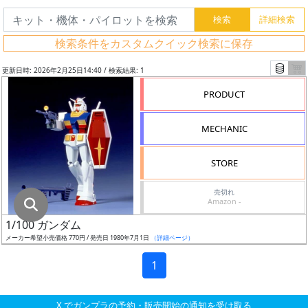
グ
レ
検索条件をカスタムクイック検索に保存
ー
ド
更新日時: 2026年2月25日14:40 / 検索結果: 1
PRODUCT
ス
MECHANIC
ケ
ー
STORE
ル
売切れ
Amazon -
1/100 ガンダム
成
メーカー希望小売価格 770円 / 発売日 1980年7月1日
（詳細ページ）
形
色
1
X でガンプラの予約・販売開始の通知を受け取る