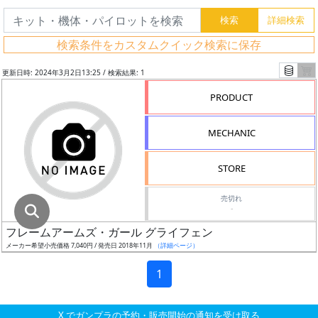
グ
レ
検索条件をカスタムクイック検索に保存
ー
ド
更新日時: 2024年3月2日13:25 / 検索結果: 1
PRODUCT
ス
MECHANIC
ケ
ー
STORE
ル
売切れ
-
フレームアームズ・ガール グライフェン
成
メーカー希望小売価格 7,040円 / 発売日 2018年11月
（詳細ページ）
形
色
1
X でガンプラの予約・販売開始の通知を受け取る