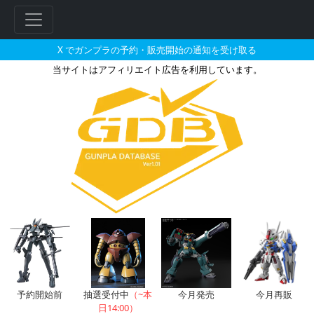
X でガンプラの予約・販売開始の通知を受け取る
当サイトはアフィリエイト広告を利用しています。
フレームアームズ・ガール グラ
フ
リ
ー
ワ
ー
ド
検
索
予約開始前
抽選受付中
（~本
今月発売
今月再販
日14:00）