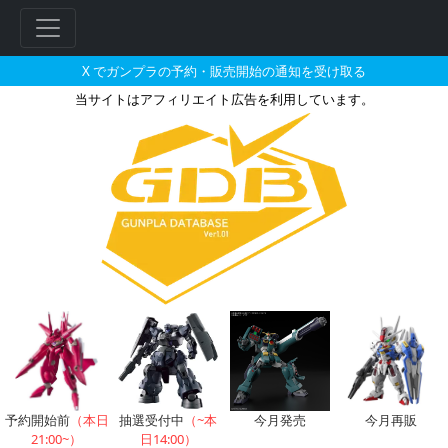
X でガンプラの予約・販売開始の通知を受け取る
当サイトはアフィリエイト広告を利用しています。
フレームアームズ・ガール ハンドス
フ
リ
ー
ワ
ー
ド
検
索
予約開始前
（本日
抽選受付中
（~本
今月発売
今月再販
21:00~）
日14:00）