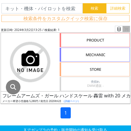
グ
レ
検索条件をカスタムクイック検索に保存
ー
ド
更新日時: 2024年3月2日13:25 / 検索結果: 1
PRODUCT
ス
MECHANIC
ケ
ー
STORE
ル
売切れ
DMM通販 -
フレームアームズ・ガール ハンドスケール 轟雷 with 20 メ
成
メーカー希望小売価格 5,280円 / 発売日 2020年6月
（詳細ページ）
形
色
1
X でガンプラの予約・販売開始の通知を受け取る