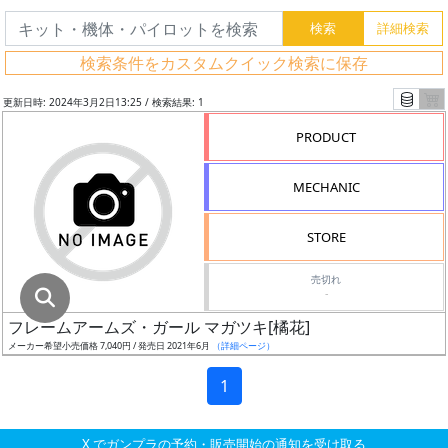
グ
レ
検索条件をカスタムクイック検索に保存
ー
ド
更新日時: 2024年3月2日13:25 / 検索結果: 1
PRODUCT
ス
MECHANIC
ケ
ー
STORE
ル
売切れ
-
フレームアームズ・ガール マガツキ[橘花]
成
メーカー希望小売価格 7,040円 / 発売日 2021年6月
（詳細ページ）
形
色
1
X でガンプラの予約・販売開始の通知を受け取る