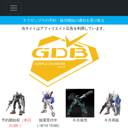
X でガンプラの予約・販売開始の通知を受け取る
当サイトはアフィリエイト広告を利用しています。
フレームアームズ・ガール マガツ
フ
リ
ー
ワ
ー
ド
検
索
予約開始前
（本日
抽選受付中
今月発売
今月再販
21:00~）
（~8/10 15:00）