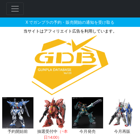
X でガンプラの予約・販売開始の通知を受け取る
当サイトはアフィリエイト広告を利用しています。
ブレイブバトルウォーリアーズ 
フ
リ
ー
ワ
ー
ド
検
索
予約開始前
抽選受付中
（~本
今月発売
今月再販
日14:00）