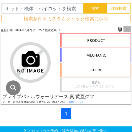
グ
レ
検索条件をカスタムクイック検索に保存
ー
ド
更新日時: 2024年3月2日13:25 / 検索結果: 1
PRODUCT
ス
MECHANIC
ケ
ー
STORE
ル
売切れ
ガンダムベースオンライン -
ブレイブバトルウォーリアーズ 真 黄蓋グフ
成
メーカー希望小売価格 660円 / 発売日 2011年1月29日
（詳細ページ）
形
色
1
X でガンプラの予約・販売開始の通知を受け取る