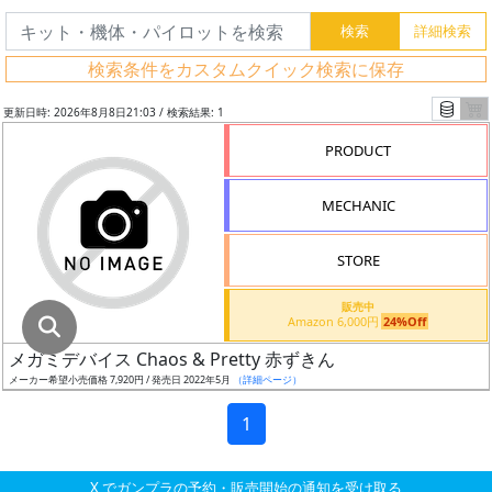
グ
レ
検索条件をカスタムクイック検索に保存
ー
ド
更新日時: 2026年8月8日21:03 / 検索結果: 1
PRODUCT
ス
MECHANIC
ケ
ー
STORE
ル
販売中
Amazon 6,000円
24%Off
メガミデバイス Chaos & Pretty 赤ずきん
成
メーカー希望小売価格 7,920円 / 発売日 2022年5月
（詳細ページ）
形
色
1
X でガンプラの予約・販売開始の通知を受け取る