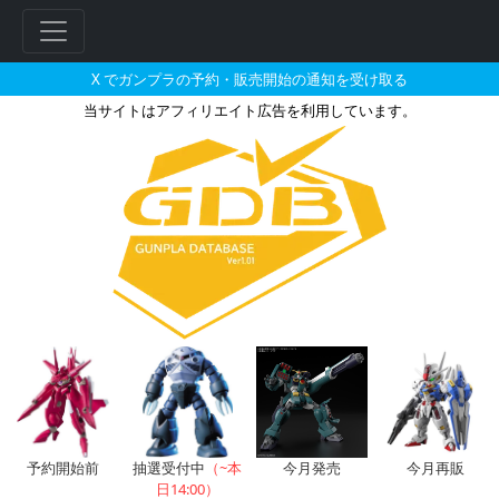
X でガンプラの予約・販売開始の通知を受け取る
当サイトはアフィリエイト広告を利用しています。
メガミデバイス Chaos & Pre
フ
リ
ー
ワ
ー
ド
検
索
予約開始前
抽選受付中
（~本
今月発売
今月再販
日14:00）