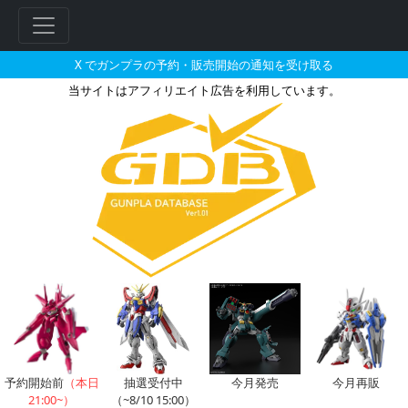
X でガンプラの予約・販売開始の通知を受け取る
当サイトはアフィリエイト広告を利用しています。
メガミデバイス 相河 愛花の販売
フ
リ
ー
ワ
ー
ド
検
索
予約開始前
（本日
抽選受付中
今月発売
今月再販
21:00~）
（~8/10 15:00）