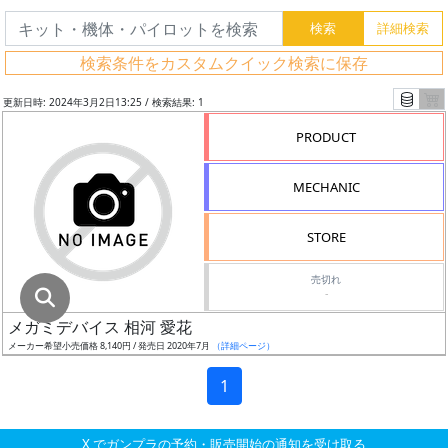
グ
レ
検索条件をカスタムクイック検索に保存
ー
ド
更新日時: 2024年3月2日13:25 / 検索結果: 1
PRODUCT
ス
MECHANIC
ケ
ー
STORE
ル
売切れ
-
メガミデバイス 相河 愛花
成
メーカー希望小売価格 8,140円 / 発売日 2020年7月
（詳細ページ）
形
色
1
X でガンプラの予約・販売開始の通知を受け取る